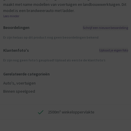
maakt met name modellen van voertuigen en landbouwwerktuigen. Dit
model is een brandweerauto met ladder.
Lees minder
Beoordelingen
Schrijf een nieuwe beoordeling
Er zijn helaas op dit product nog geen beoordelingen bekend
Klantenfoto's
Upload je eigen foto
Er zijn nog geen foto’s geupload! Upload als eerste de klantfoto’s
Gerelateerde categorieën
Auto's, voertuigen
Binnen speelgoed
2500m² winkeloppervlakte