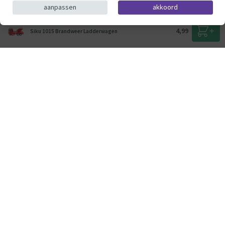
aanpassen
akkoord
© ThysToys.nl 2026
4,99
Siku 1015 Brandweer Ladderwagen