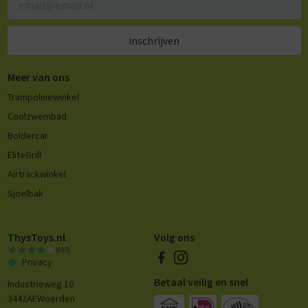
inschrijven
Meer van ons
Trampolinewinkel
Coolzwembad
Boldercar
EliteGrill
Airtrackwinkel
Sjoelbak
ThysToys.nl
Volg ons
(957)
Privacy
Betaal veilig en snel
Industrieweg 10
3442AE
Woerden