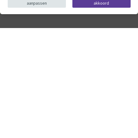
aanpassen
akkoord
© ThysToys.nl 2026