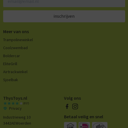
inschrijven
Meer van ons
Trampolinewinkel
Coolzwembad
Boldercar
EliteGrill
Airtrackwinkel
Sjoelbak
ThysToys.nl
Volg ons
(957)
Privacy
Betaal veilig en snel
Industrieweg 10
3442AE
Woerden