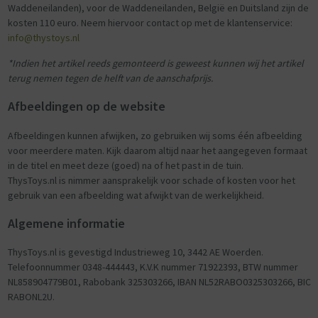
Waddeneilanden), voor de Waddeneilanden, België en Duitsland zijn de
kosten 110 euro. Neem hiervoor contact op met de klantenservice:
info@thystoys.nl
*Indien het artikel reeds gemonteerd is geweest kunnen wij het artikel
terug nemen tegen de helft van de aanschafprijs.
Afbeeldingen op de website
Afbeeldingen kunnen afwijken, zo gebruiken wij soms één afbeelding
voor meerdere maten. Kijk daarom altijd naar het aangegeven formaat
in de titel en meet deze (goed) na of het past in de tuin.
ThysToys.nl is nimmer aansprakelijk voor schade of kosten voor het
gebruik van een afbeelding wat afwijkt van de werkelijkheid.
Algemene informatie
ThysToys.nl is gevestigd Industrieweg 10, 3442 AE Woerden.
Telefoonnummer 0348-444443, K.V.K nummer 71922393, BTW nummer
NL858904779B01, Rabobank 325303266, IBAN NL52RABO0325303266, BIC
RABONL2U.