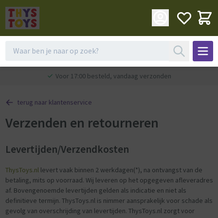
Voor 17:00 besteld, vandaag verzonden
terug naar klantenservice
Verzenden en retourneren
Levertijden/Verzendkosten
ThysToys.nl
levert vaak binnen 2 werkdagen(*), na ontvangst van de
betaling, mits op voorraad. Wij leveren op het opgegeven afleveradres
af. Bovengenoemde levertijden gelden als indicatie en niet als
definitieve termijn. ThysToys.nl is nimmer aansprakelijk voor schade als
gevolg van overschrijding van levertijden. ThysToys.nl zorgt voor