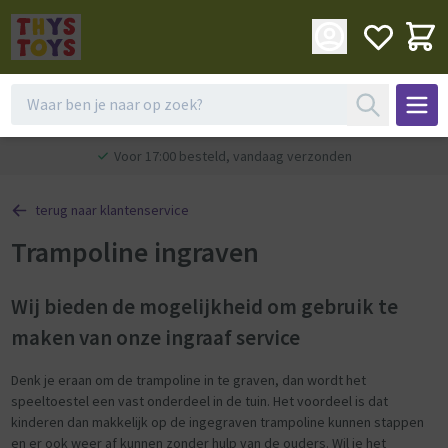
Voor 17:00 besteld, vandaag verzonden
terug naar klantenservice
Trampoline ingraven
Wij bieden de mogelijkheid om gebruik te
maken van onze ingraaf service
Denk je eraan om de trampoline in te graven, dan wordt het
speeltoestel een vast onderdeel in de tuin. Het voordeel is dat
kinderen dan makkelijk op de ingegraven trampoline kunnen stappen
en er ook weer af kunnen zonder hulp van de ouders. Wil je het