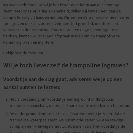
ingraven zelf doen, of wil je het liever over laten aan ons montage
team? Met onze ervaring en snelheid, zullen wij binnen een dag de
complete zorg uit handen nemen. Wij nemen de trampoline mee naar je
toe, graven de kuil, voeren eventueel het grond af, monteren en
verankeren de trampoline. Doordat wij een (eigen) montage team
hebben, kunnen wij snel een afspraak maken om de trampoline te
komen ingraven en monteren.
Bekijk
hier
de tarieven.
Wil je toch liever zelf de trampoline ingraven?
Voordat je aan de slag gaat, adviseren we je op een
aantal punten te letten:
Het is verstandig om voordat je een inground of flatground
trampoline aanschaft, de beschikbare ruimte in de tuin op te meten.
De ondergrond dient recht te zijn. Daardoor weet je zeker dat de
trampoline waterpas staat. Als hulpmiddel raden wij een stevige
schep en een kruiwagen met luchtbanden aan. Trek voordat je de
trampoline ingraaft vanuit het midden een ronde lijn met het