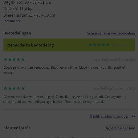
Uitgeklapt 90 x 58 x 51 cm
Gewicht 11,8 kg
Binnenmaten 25 x 75 x 50 cm
Lees minder
Beoordelingen
Schrijf een nieuwe beoordeling
gemiddelde beoordeling
4 beoordelingen
Beoordeeld op 22 oktober 2024
Goede prijs kwaliteit verhouding! Rijdt heel erg fijn en klapt makkelijk op. Ben positief
verrast.
Beoordeeld op 9 augustus 2023
Gewoon meer dan waar voor dit geld. Zo in elkaar gezet, ziet er goed uit. Genoeg ruimte,
draagkracht voor wat wij voor ogen hebben. Top product 👍 zeer te vreden
(4)
Bekijk alle beoordelingen
Klantenfoto's
Upload je eigen foto