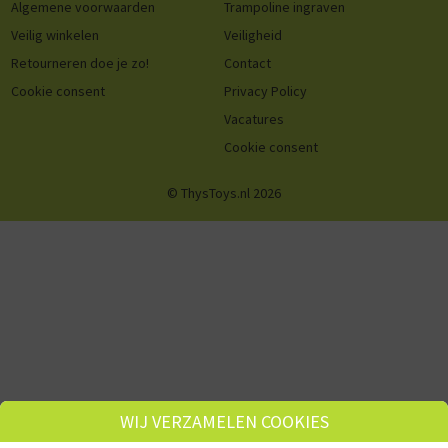
Algemene voorwaarden
Trampoline ingraven
Veilig winkelen
Veiligheid
Retourneren doe je zo!
Contact
Cookie consent
Privacy Policy
Vacatures
Cookie consent
© ThysToys.nl 2026
WIJ VERZAMELEN COOKIES