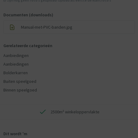
Er zijn nog geen foto’s geupload! Upload als eerste de klantfoto’s
Documenten (downloads)
Manual-met-PVC-banden.jpg
Gerelateerde categorieën
Aanbiedingen
Aanbiedingen
Bolderkarren
Buiten speelgoed
Binnen speelgoed
2500m² winkeloppervlakte
Dit wordt 'm