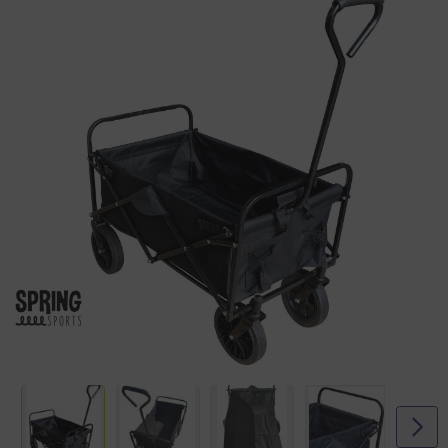
zachte (extra lange) handvat is uniek, deze zorgt ervoor dat je de
bolderwagen op voldoende afstand kunt houden.
Met één handomdraai is de bolderwagen eenvoudig op te zetten en in
elkaar te vouwen.
Eigenschappen:
Kleur: Zwart
Maximale draagvermogen 75 kg
Makkelijk op te vouwen en op te bergen
Stevige stalen constructie
Doek van stevig polyester
Grote zwenkwielen om makkelijk te rijden
Specificaties:
Opgevouwen 54 x 22.5 x 78.5 cm
Uitgeklapt 90 x 58 x 51 cm
Gewicht 11,8 kg
Binnenmaten 25 x 75 x 50 cm