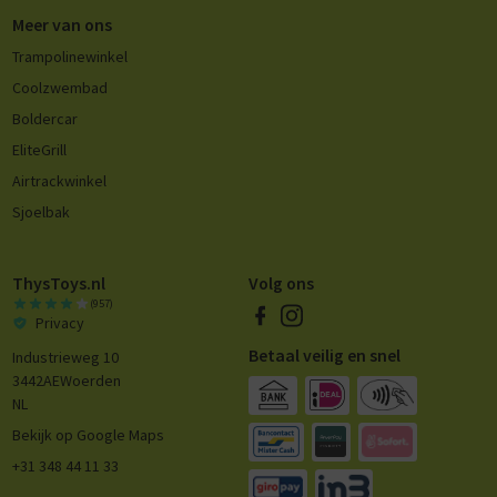
Meer van ons
Trampolinewinkel
Coolzwembad
Boldercar
EliteGrill
Airtrackwinkel
Sjoelbak
ThysToys.nl
Volg ons
(957)
Privacy
Betaal veilig en snel
Industrieweg 10
3442AE
Woerden
NL
Bekijk op Google Maps
+31 348 44 11 33