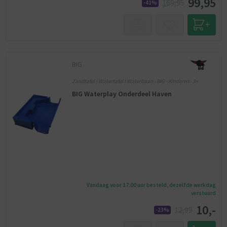
99,95
169,95
-41%
BIG
Zandtafel | Watertafel l Waterbaan - BIG - Kinderen - 3+
BIG Waterplay Onderdeel Haven
Vandaag voor 17:00 uur besteld, dezelfde werkdag
verstuurd
10,-
12,99
-23%