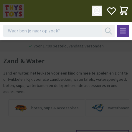
Voor 17:00 besteld, vandaag verzonden
Zand & Water
Zand en water, het leukste voor een kind om mee te spelen en zicht te
ontwikkelen. Kijk voor alle zandbakken, watertafels, waterspeelgoed,
boten, sups, waterbanen en de bijbehorende accessoires in ons
assortiment.
boten, sups & accessoires
waterbanen