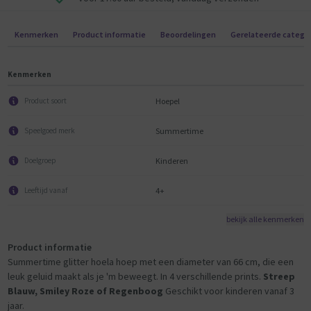
Kenmerken
Product informatie
Beoordelingen
Gerelateerde catego
Kenmerken
Hoepel
Product soort
Summertime
Speelgoed merk
Kinderen
Doelgroep
4+
Leeftijd vanaf
bekijk alle kenmerken
Product informatie
Summertime glitter hoela hoep met een diameter van 66 cm, die een
leuk geluid maakt als je 'm beweegt. In 4 verschillende prints.
Streep
Blauw, Smiley Roze of Regenboog
Geschikt voor kinderen vanaf 3
jaar.