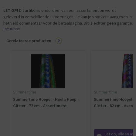
LET OP!
Dit artikel is onderdeel van een assortiment en wordt
geleverd in verschillende uitvoeringen. Je kan je voorkeur aangeven in
het veld commentaar voor de betaalpagina. Dit is echter geen garantie.
Lees minder
Gerelateerde producten
2
Summertime
Summertime
Summertime Hoepel - Hoela Hoep -
Summertime Hoepel - 
Glitter - 72 cm - Assortiment
Glitter - 82 cm - As
Let op, alleen af 