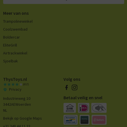
Meer van ons
Trampolinewinkel
Coolzwembad
Boldercar
EliteGrill
Airtrackwinkel
Sjoelbak
ThysToys.nl
Volg ons
(957)
Privacy
Betaal veilig en snel
Industrieweg 10
3442AE
Woerden
NL
Bekijk op Google Maps
+31 348 44 11 33