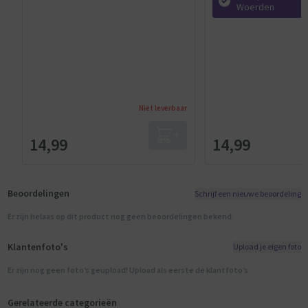
Woerden
Niet leverbaar
14,99
14,99
Beoordelingen
Schrijf een nieuwe beoordeling
Er zijn helaas op dit product nog geen beoordelingen bekend
Klantenfoto's
Upload je eigen foto
Er zijn nog geen foto’s geupload! Upload als eerste de klantfoto’s
Gerelateerde categorieën