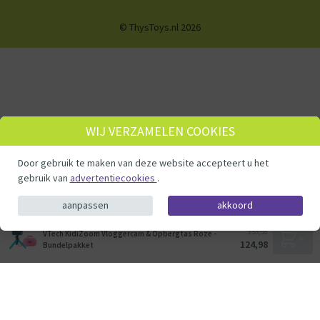
© ThysToys.nl 2026
WIJ VERZAMELEN COOKIES
Door gebruik te maken van deze website accepteert u het
gebruik van
advertentiecookies
.
aanpassen
akkoord
133,98
VTech KidiZoom Vloggercam & Opbergtas Roze -
124,98
Bundelpakket