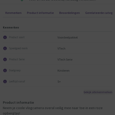
Met deze stevige tas met ritssluiting heb je altijd en overal je
Kenmerken
Product informatie
Beoordelingen
Gerelateerde catego
vloggercam en accessoires bij de hand. Ga op pad met je camera en
leg je eigen belevingswereld vast. Opbergvakken voor koptelefoon,
batterijen, usb-kabel, handleiding etc. Draagriem (verstelbaar & los te
Kenmerken
koppelen).
Voordeelpakket
Product soort
VTech
Speelgoed merk
VTech Serie
Product Serie
Kinderen
Doelgroep
5+
Leeftijd vanaf
bekijk alle kenmerken
Product informatie
Neem je coole vlogcamera overal veilig mee naar toe in een roze
opbergtas!