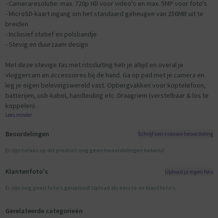
- Cameraresolutie: max. 720p HD voor video's en max. 5MP voor foto's
- MicroSD-kaart ingang om het standaard geheugen van 256MB uit te
breiden
- Inclusief statief en polsbandje
- Stevig en duurzaam design
Met deze stevige tas met ritssluiting heb je altijd en overal je
vloggercam en accessoires bij de hand. Ga op pad met je camera en
leg je eigen belevingswereld vast. Opbergvakken voor koptelefoon,
batterijen, usb-kabel, handleiding etc. Draagriem (verstelbaar & los te
koppelen).
Lees minder
Beoordelingen
Schrijf een nieuwe beoordeling
Er zijn helaas op dit product nog geen beoordelingen bekend
Klantenfoto's
Upload je eigen foto
Er zijn nog geen foto’s geupload! Upload als eerste de klantfoto’s
Gerelateerde categorieën