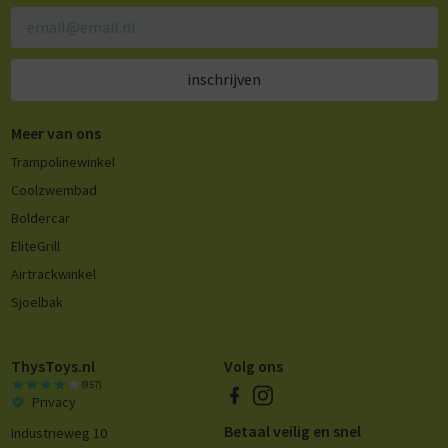
inschrijven
Meer van ons
Trampolinewinkel
Coolzwembad
Boldercar
EliteGrill
Airtrackwinkel
Sjoelbak
ThysToys.nl
Volg ons
(957)
Privacy
Betaal veilig en snel
Industrieweg 10