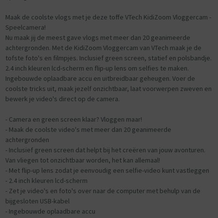
Maak de coolste vlogs met je deze toffe VTech KidiZoom Vloggercam -
Speelcamera!
Nu maak jij de meest gave vlogs met meer dan 20 geanimeerde
achtergronden. Met de KidiZoom Vloggercam van VTech maak je de
tofste foto's en filmpjes. Inclusief green screen, statief en polsbandje.
2.4 inch kleuren lcd-scherm en flip-up lens om selfies te maken.
Ingebouwde oplaadbare accu en uitbreidbaar geheugen. Voer de
coolste tricks uit, maak jezelf onzichtbaar, laat voorwerpen zweven en
bewerk je video's direct op de camera.
- Camera en green screen klaar? Vloggen maar!
- Maak de coolste video's met meer dan 20 geanimeerde
achtergronden
- Inclusief green screen dat helpt bij het creëren van jouw avonturen.
Van vliegen tot onzichtbaar worden, het kan allemaal!
- Met flip-up lens zodat je eenvoudig een selfie-video kunt vastleggen
- 2.4 inch kleuren lcd-scherm
- Zet je video's en foto's over naar de computer met behulp van de
bijgesloten USB-kabel
- Ingebouwde oplaadbare accu