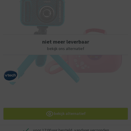
achtergronden. Met de KidiZoom Vloggercam van VTech maak je de
tofste foto's en filmpjes. Inclusief green screen, statief en polsbandje.
2.4 inch kleuren lcd-scherm en flip-up lens om selfies te maken.
Ingebouwde oplaadbare accu en uitbreidbaar geheugen. Voer de
coolste tricks uit, maak jezelf onzichtbaar, laat voorwerpen zweven en
bewerk je video's direct op de camera.
niet meer leverbaar
- Camera en green screen klaar? Vloggen maar!
bekijk ons alternatief
- Maak de coolste video's met meer dan 20 geanimeerde
achtergronden
- Inclusief green screen dat helpt bij het creëren van jouw avonturen.
Van vliegen tot onzichtbaar worden, het kan allemaal!
- Met flip-up lens zodat je eenvoudig een selfie-video kunt vastleggen
- 2.4 inch kleuren lcd-scherm
- Zet je video's en foto's over naar de computer met behulp van de
bijgesloten USB-kabel
- Ingebouwde oplaadbare accu
- Cameraresolutie: max. 720p HD voor video's en max. 5MP voor foto's
- MicroSD-kaart ingang om het standaard geheugen van 256MB uit te
bekijk alternatief
breiden
- Inclusief statief en polsbandje
voor 17:00 uur besteld, vandaag verzonden
- Stevig en duurzaam design