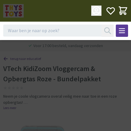
Voor 17:00 besteld, vandaag verzonden
terug naar educatief
VTech KidiZoom Vloggercam &
Opbergtas Roze - Bundelpakket
Neem je coole vlogcamera overal veilig mee naar toe in een roze
opbergtas!
Lees meer
Maak de coolste vlogs met je deze toffe VTech KidiZoom Vloggercam -
Speelcamera!
Nu maak jij de meest gave vlogs met meer dan 20 geanimeerde