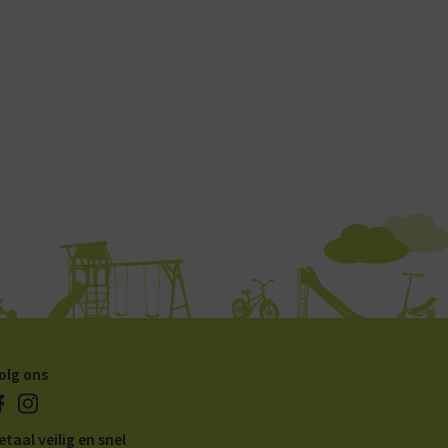
olg ons
etaal veilig en snel