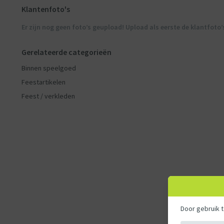
Klantenfoto's
Er zijn nog geen foto’s geupload! Upload als eerste de klantfoto’
Gerelateerde categorieën
Binnen speelgoed
Feestartikelen
Feest / verkleden
Door gebruik 