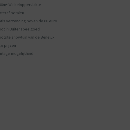
00m² Winkeloppervlakte
hteraf betalen
atis verzending boven de 60 euro
oot in Buitenspeelgoed
ootste showtuin van de Benelux
ge prijzen
ntage mogelijkheid