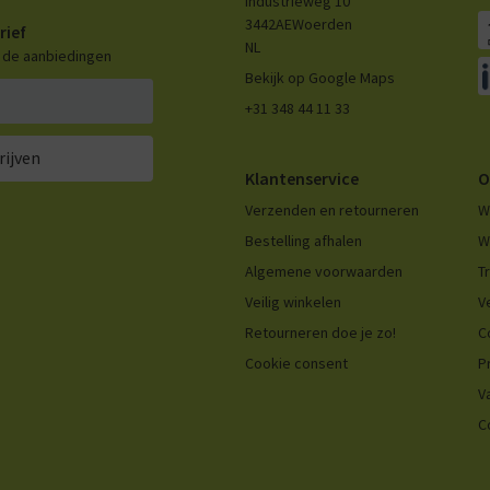
Industrieweg 10
3442AE
Woerden
rief
NL
n de aanbiedingen
Bekijk op Google Maps
+31 348 44 11 33
rijven
Klantenservice
O
Verzenden en retourneren
W
Bestelling afhalen
W
Algemene voorwaarden
T
Veilig winkelen
V
Retourneren doe je zo!
C
Cookie consent
P
V
C