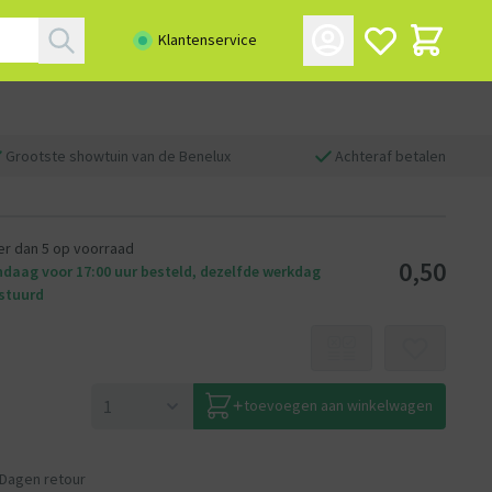
Klantenservice
Grootste showtuin van de Benelux
Achteraf betalen
r dan 5 op voorraad
0,50
daag voor 17:00 uur besteld, dezelfde werkdag
stuurd
toevoegen aan winkelwagen
 Dagen retour