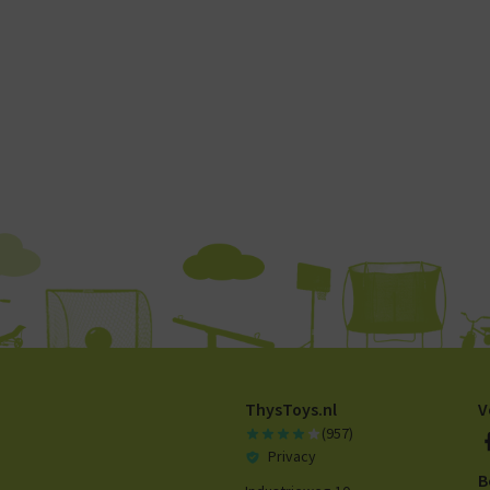
ThysToys.nl
V
(957)
Privacy
B