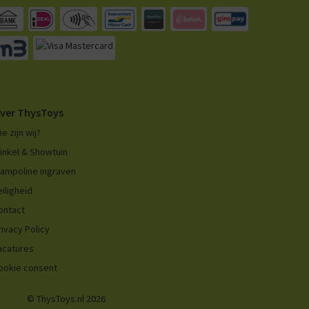
ver ThysToys
ie zijn wij?
inkel & Showtuin
rampoline ingraven
eiligheid
ontact
rivacy Policy
acatures
ookie consent
© ThysToys.nl 2026