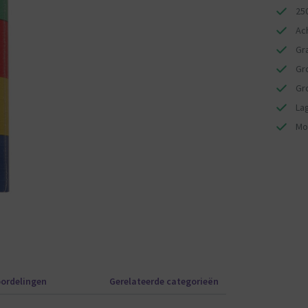
25
Ac
Gr
Gr
Gr
La
Mo
ordelingen
Gerelateerde categorieën