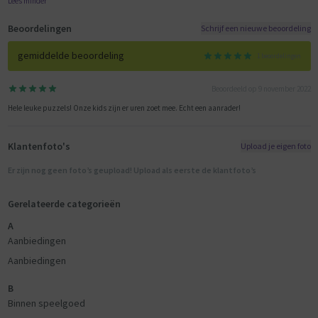
Lees minder
Beoordelingen
Schrijf een nieuwe beoordeling
gemiddelde beoordeling
1 beoordelingen
Beoordeeld op 9 november 2022
Hele leuke puzzels! Onze kids zijn er uren zoet mee. Echt een aanrader!
Klantenfoto's
Upload je eigen foto
Er zijn nog geen foto’s geupload! Upload als eerste de klantfoto’s
Gerelateerde categorieën
A
Aanbiedingen
Aanbiedingen
B
Binnen speelgoed