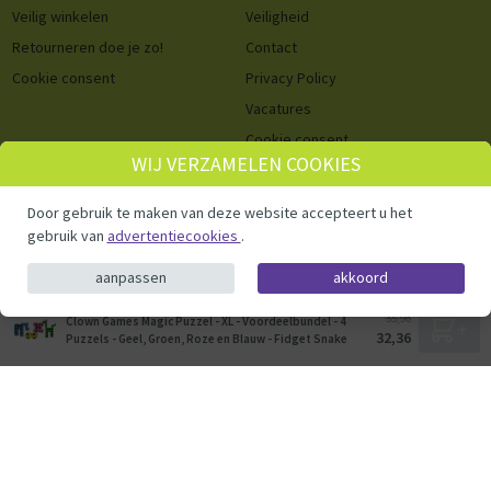
Veilig winkelen
Veiligheid
Retourneren doe je zo!
Contact
Cookie consent
Privacy Policy
Vacatures
Cookie consent
WIJ VERZAMELEN COOKIES
© ThysToys.nl 2026
Door gebruik te maken van deze website accepteert u het
gebruik van
advertentiecookies
.
aanpassen
akkoord
35,96
Clown Games Magic Puzzel - XL - Voordeelbundel - 4
32,36
Puzzels - Geel, Groen, Roze en Blauw - Fidget Snake