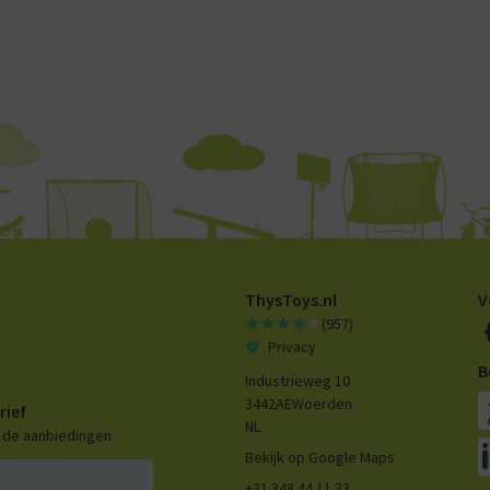
ThysToys.nl
V
(957)
Privacy
B
Industrieweg 10
3442AE
Woerden
rief
NL
n de aanbiedingen
Bekijk op Google Maps
+31 348 44 11 33