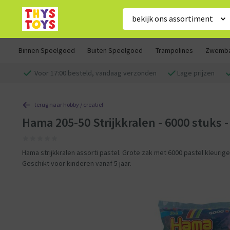
bekijk ons assortiment
Binnen Speelgoed
Buiten Speelgoed
Trampolines
Zwemb
Voor 17:00 besteld, vandaag verzonden
Lage prijzen
terug naar hobby / creatief
Hama 205-50 Strijkkralen - 6000 stuks -
Hama strijkkralen assorti pastel. Grote zak met 6000 pastel kleurige 
Geschikt voor kinderen vanaf 5 jaar.