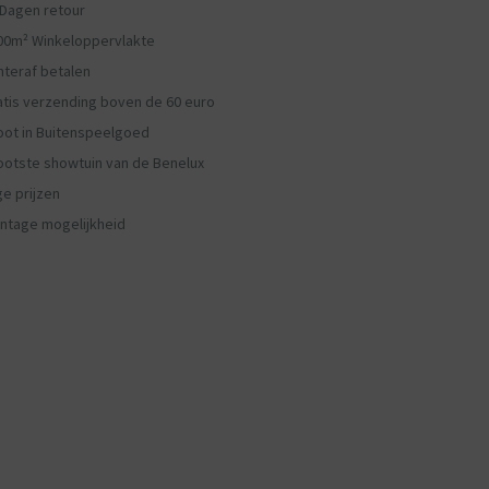
 Dagen retour
00m² Winkeloppervlakte
hteraf betalen
atis verzending boven de 60 euro
oot in Buitenspeelgoed
ootste showtuin van de Benelux
ge prijzen
ntage mogelijkheid