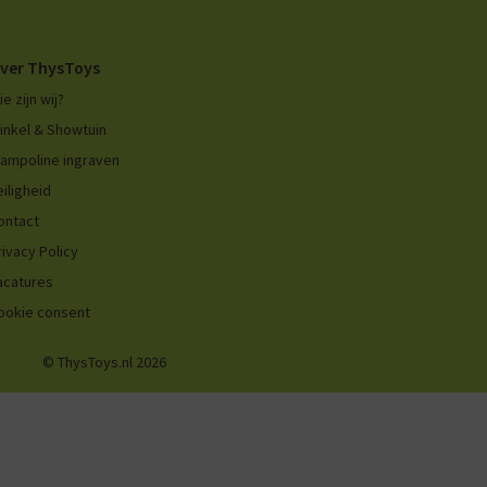
ver ThysToys
ie zijn wij?
inkel & Showtuin
rampoline ingraven
eiligheid
ontact
rivacy Policy
acatures
ookie consent
© ThysToys.nl 2026