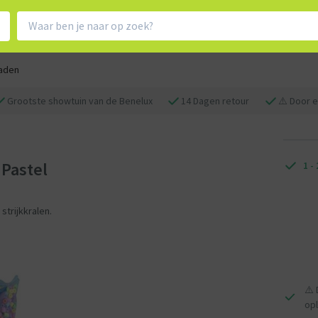
aden
Grootste showtuin van de Benelux
14 Dagen retour
⚠️ Door e
 Pastel
1 -
strijkkralen.
⚠️ 
op