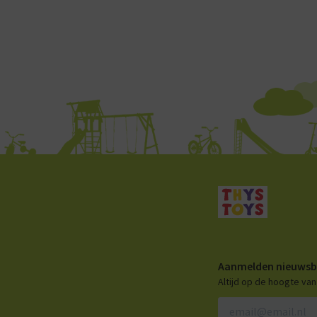
Aanmelden nieuwsb
Altijd op de hoogte va