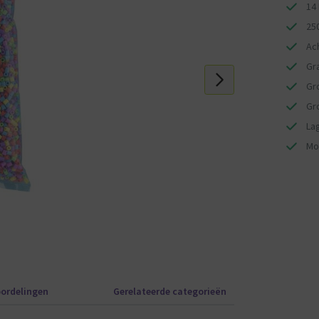
14
25
Ac
Gr
Gr
Gr
La
Mo
ordelingen
Gerelateerde categorieën