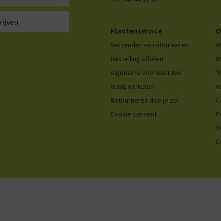
rijven
Klantenservice
O
Verzenden en retourneren
W
Bestelling afhalen
W
Algemene voorwaarden
T
Veilig winkelen
V
Retourneren doe je zo!
C
Cookie consent
P
V
C