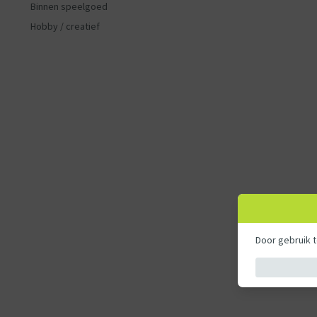
Binnen speelgoed
Hobby / creatief
Door gebruik 