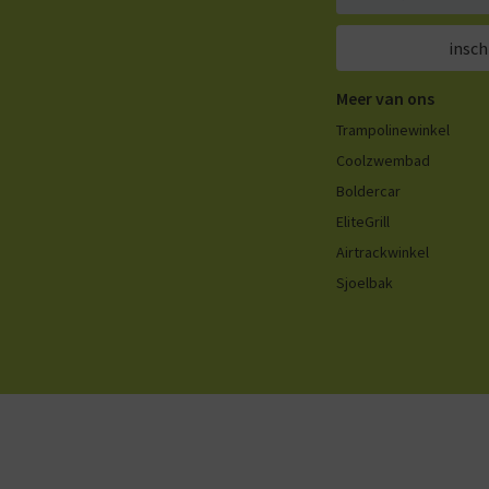
insch
Meer van ons
Trampolinewinkel
Coolzwembad
Boldercar
EliteGrill
Airtrackwinkel
Sjoelbak