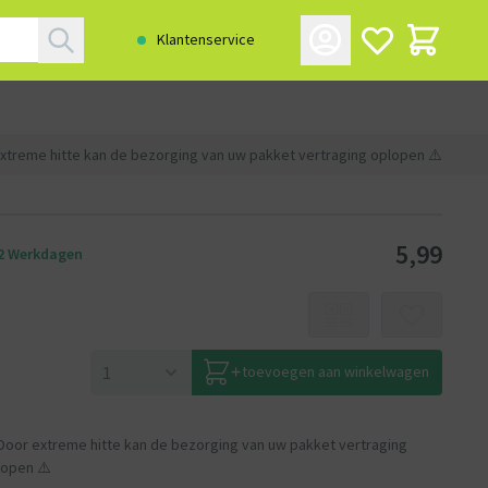
Klantenservice
xtreme hitte kan de bezorging van uw pakket vertraging oplopen ⚠️
5,99
 2 Werkdagen
toevoegen aan winkelwagen
Door extreme hitte kan de bezorging van uw pakket vertraging
lopen ⚠️