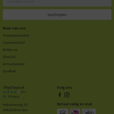
inschrijven
Meer van ons
Trampolinewinkel
Coolzwembad
Boldercar
EliteGrill
Airtrackwinkel
Sjoelbak
ThysToys.nl
Volg ons
(957)
Privacy
Betaal veilig en snel
Industrieweg 10
3442AE
Woerden