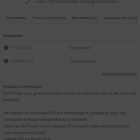
voor 17:00 uur besteld, vandaag verzonden
Kenmerken
Product informatie
Beoordelingen
Gerelateerde catego
Kenmerken
Schrijfwaren
Product soort
Overige merken
Speelgoed merk
bekijk alle kenmerken
Product informatie
Een foutje is zo gemaakt, maar met deze correctieroller is de fout snel
hersteld.
De Pentel Correctietape ZT54 is eenvoudig te gebruiken door het
compacte formaat wat goed past in de hand
Tape van de Pentel Correctietape ZT54 snijdt netjes en hecht goed
voor mooie resultaten
Lengte van de band: 25 m