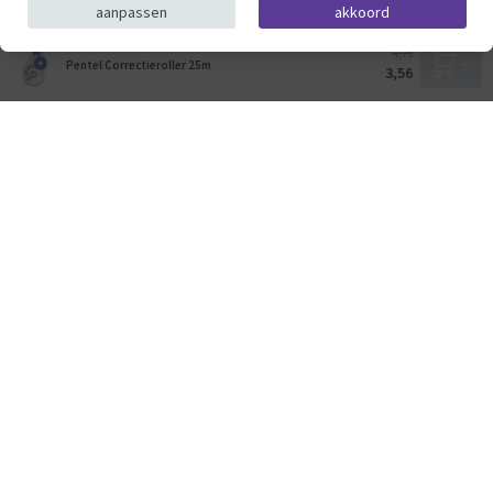
aanpassen
akkoord
© ThysToys.nl 2026
4,75
Pentel Correctieroller 25m
3,56