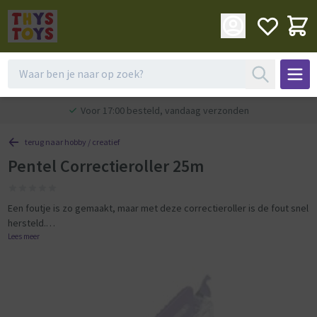
Voor 17:00 besteld, vandaag verzonden
terug naar hobby / creatief
Pentel Correctieroller 25m
Een foutje is zo gemaakt, maar met deze correctieroller is de fout snel
hersteld.
Lees meer
De Pentel Correctietape ZT54 is eenvoudig te gebruiken door het
compacte formaat wat goed past in de hand
Tape van de Pentel Correctietape ZT54 snijdt netjes en hecht goed
voor mooie resultaten
Lengte van de band: 25 m