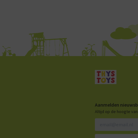
Aanmelden nieuwsb
Altijd op de hoogte va