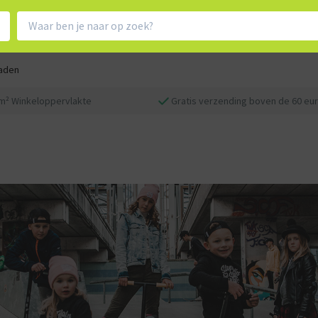
aden
m² Winkeloppervlakte
Gratis verzending boven de 60 eu