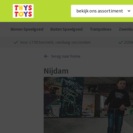
bekijk ons assortiment
Binnen Speelgoed
Buiten Speelgoed
Trampolines
Zwemb
Voor 17:00 besteld, vandaag verzonden
2500
terug naar home
Nijdam