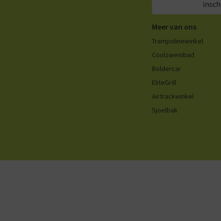
insch
Meer van ons
Trampolinewinkel
Coolzwembad
Boldercar
EliteGrill
Airtrackwinkel
Sjoelbak