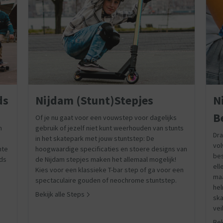
ds
Nijdam (Stunt)Stepjes
N
B
Of je nu gaat voor een vouwstep voor dagelijks
n
gebruik of jezelf niet kunt weerhouden van stunts
Dra
in het skatepark met jouw stuntstep: De
vol
hte
hoogwaardige specificaties en stoere designs van
be
rds
de Nijdam stepjes maken het allemaal mogelijk!
el
Kies voor een klassieke T-bar step of ga voor een
maa
spectaculaire gouden of neochrome stuntstep.
hel
Bekijk alle Steps
ska
vei
Bek