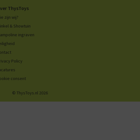
ver ThysToys
ie zijn wij?
inkel & Showtuin
rampoline ingraven
eiligheid
ontact
rivacy Policy
acatures
ookie consent
© ThysToys.nl 2026