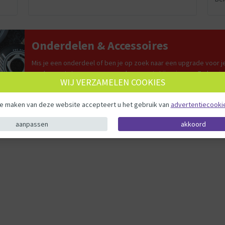
Onderdelen & Accessoires
Mis je een onderdeel of ben je op zoek naar een upgrade voor je
van lagers tot ramps, en van schroeven tot ijspriemen. Zo kun j
WIJ VERZAMELEN COOKIES
Bijkijk alle Onderdelen & Accessoires
te maken van deze website accepteert u het gebruik van
advertentiecooki
aanpassen
akkoord