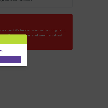
 wieltjes? We hebben alles wat je nodig hebt;
e jouw Nijdam avontuur snel weer hervatten!
es
.