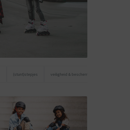
s
(stunt)stepjes
veiligheid & bescherming