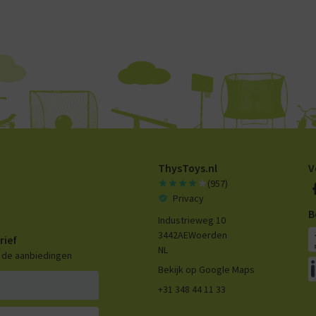
ThysToys.nl
V
(957)
Privacy
B
Industrieweg 10
3442AE
Woerden
rief
NL
n de aanbiedingen
Bekijk op Google Maps
+31 348 44 11 33