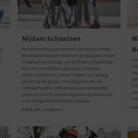
Nijdam Schaatsen
N
R
je
Met Nijdam ben jij de heerser van het ijs! Ontdek
s
de sensatie van het schaatsen op glij-ijzers en leer
Van
!
schaatsen met behulp van de Nijdam schaatshulp.
rol
Met onze verstelbare ijshockeyschaatsen,
lan
kunstschaatsen en combo's beleef je urenlang
vol
plezier op de ijsbaan. Voor degenen die van
in-
snelheid houden, hebben we diverse modellen
een
noren en voor de meest elegante schaatsers zijn
swi
er prachtige lederen kunstschaatsen.
Bek
Bekijk alle schaatsen