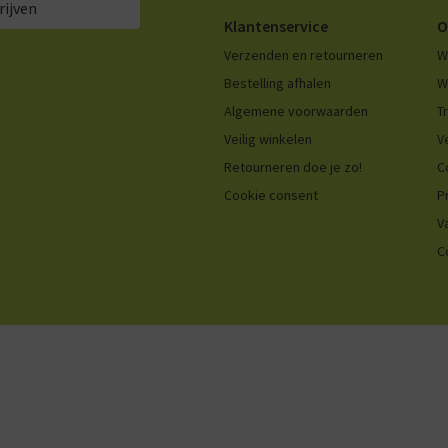
rijven
Klantenservice
O
Verzenden en retourneren
W
Bestelling afhalen
W
Algemene voorwaarden
T
Veilig winkelen
V
Retourneren doe je zo!
C
Cookie consent
P
V
C