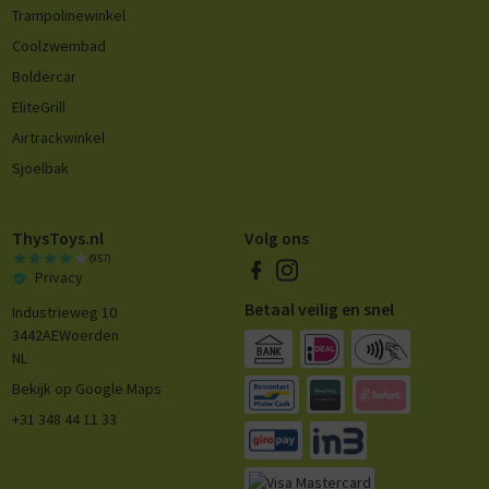
Trampolinewinkel
Coolzwembad
Boldercar
EliteGrill
Airtrackwinkel
Sjoelbak
ThysToys.nl
Volg ons
(957)
Privacy
Betaal veilig en snel
Industrieweg 10
3442AE
Woerden
NL
Bekijk op Google Maps
+31 348 44 11 33