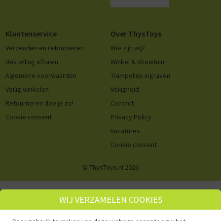
Klantenservice
Over ThysToys
Verzenden en retourneren
Wie zijn wij?
Bestelling afhalen
Winkel & Showtuin
Algemene voorwaarden
Trampoline ingraven
Veilig winkelen
Veiligheid
Retourneren doe je zo!
Contact
Cookie consent
Privacy Policy
Vacatures
Cookie consent
© ThysToys.nl 2026
WIJ VERZAMELEN COOKIES