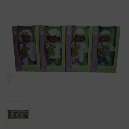
- 'geworteld' haar
- Zacht vinyl
- Vaste kunststof ogen
U kunt kiezen uit 4 verschillende schattige meisjespoppen, de poppen
zijn allemaal voorzien van een lieve berenknuffel.
LET OP! Dit artikel is onderdeel van een assortiment en wordt geleverd
in verschillende uitvoeringen. Vooraf is niet te bepalen welk type /
welke uitvoering je ontvangt.
Je kan je voorkeur aangeven in het veld commentaar voor de
betaalpagina. Dit is echter geen garantie.