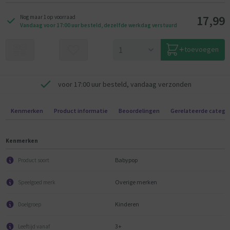
17,99
Nog maar 1 op voorraad
Vandaag voor 17:00 uur besteld, dezelfde werkdag verstuurd
toevoegen
voor 17:00 uur besteld, vandaag verzonden
Kenmerken
Product informatie
Beoordelingen
Gerelateerde catego
Kenmerken
Babypop
Product soort
Overige merken
Speelgoed merk
Kinderen
Doelgroep
3+
Leeftijd vanaf