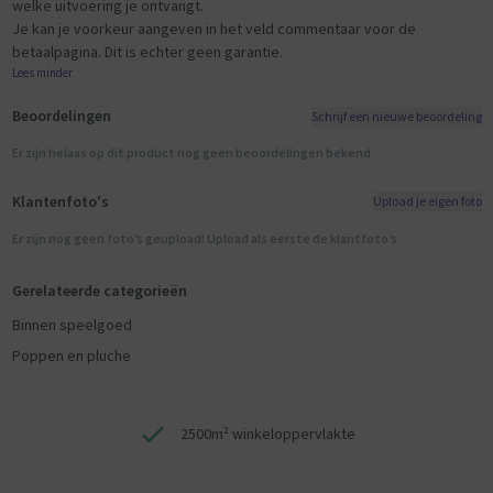
welke uitvoering je ontvangt.
Je kan je voorkeur aangeven in het veld commentaar voor de
betaalpagina. Dit is echter geen garantie.
Lees minder
Beoordelingen
Schrijf een nieuwe beoordeling
Er zijn helaas op dit product nog geen beoordelingen bekend
Klantenfoto's
Upload je eigen foto
Er zijn nog geen foto’s geupload! Upload als eerste de klantfoto’s
Gerelateerde categorieën
Binnen speelgoed
Poppen en pluche
2500m² winkeloppervlakte