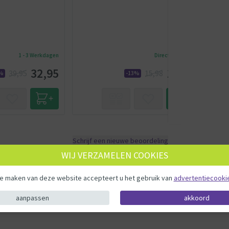
1 - 3 Werkdagen
Direct leverbaar
32,95
13,95
39,95
15,98
8%
-13%
Schrijf een nieuwe beoordeling
WIJ VERZAMELEN COOKIES
te maken van deze website accepteert u het gebruik van
advertentiecooki
Upload je eigen foto
aanpassen
akkoord
s