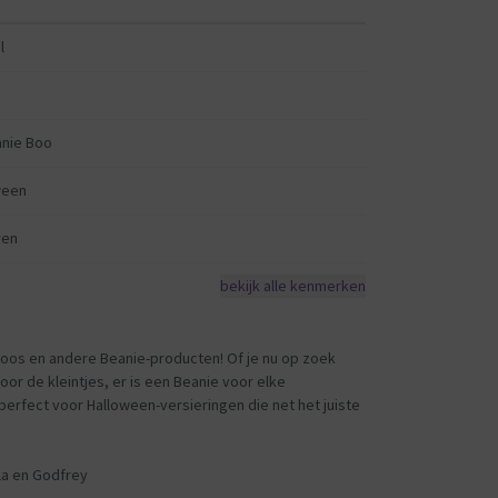
l
anie Boo
ween
ren
bekijk alle kenmerken
Boos en andere Beanie-producten! Of je nu op zoek
oor de kleintjes, er is een Beanie voor elke
erfect voor Halloween-versieringen die net het juiste
la en Godfrey