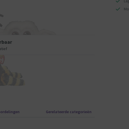
La
Mo
rbaar
atief
ordelingen
Gerelateerde categorieën