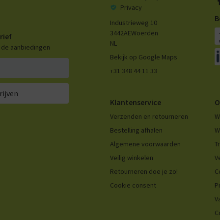
Privacy
B
Industrieweg 10
3442AE
Woerden
rief
NL
n de aanbiedingen
Bekijk op Google Maps
+31 348 44 11 33
rijven
Klantenservice
O
Verzenden en retourneren
W
Bestelling afhalen
W
Algemene voorwaarden
T
Veilig winkelen
V
Retourneren doe je zo!
C
Cookie consent
P
V
C