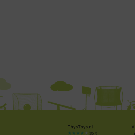
ThysToys.nl
V
(957)