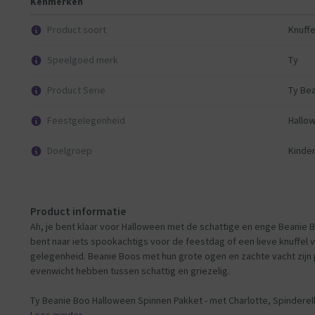
Kenmerken
Product soort
Knuffe
Speelgoed merk
Ty
Product Serie
Ty Be
Feestgelegenheid
Hallo
Doelgroep
Kinde
Product informatie
Ah, je bent klaar voor Halloween met de schattige en enge Beanie 
bent naar iets spookachtigs voor de feestdag of een lieve knuffel v
gelegenheid. Beanie Boos met hun grote ogen en zachte vacht zijn p
evenwicht hebben tussen schattig en griezelig.
Ty Beanie Boo Halloween Spinnen Pakket - met Charlotte, Spinderel