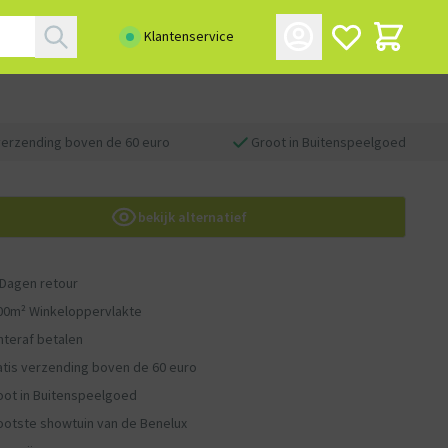
Klantenservice
verzending boven de 60 euro
Groot in Buitenspeelgoed
bekijk alternatief
 Dagen retour
00m² Winkeloppervlakte
hteraf betalen
atis verzending boven de 60 euro
oot in Buitenspeelgoed
ootste showtuin van de Benelux