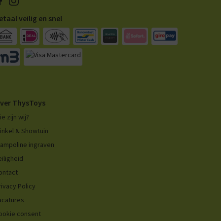
etaal veilig en snel
ver ThysToys
ie zijn wij?
inkel & Showtuin
rampoline ingraven
eiligheid
ontact
rivacy Policy
acatures
ookie consent