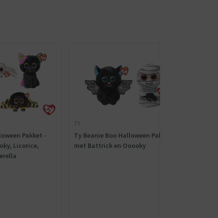
TY
TY
loween Pakket -
Ty Beanie Boo Halloween Pakket -
Ty B
ky, Licorice,
met Battrick en Ooooky
Whit
erella