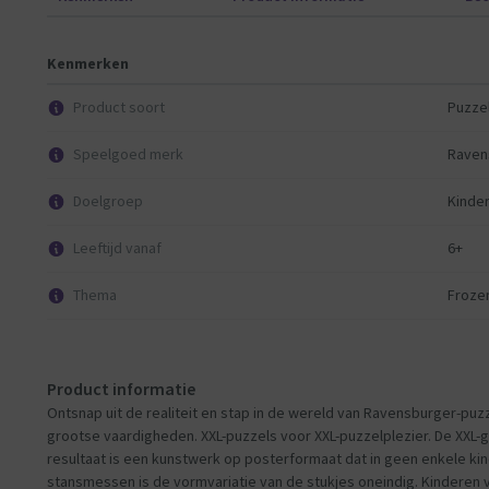
Kenmerken
Product soort
Puzze
Speelgoed merk
Raven
Doelgroep
Kinde
Leeftijd vanaf
6+
Thema
Froze
Product informatie
Ontsnap uit de realiteit en stap in de wereld van Ravensburger-puz
grootse vaardigheden. XXL-puzzels voor XXL-puzzelplezier. De XXL-
resultaat is een kunstwerk op posterformaat dat in geen enkele k
stansmessen is de vormvariatie van de stukjes oneindig. Kinderen v