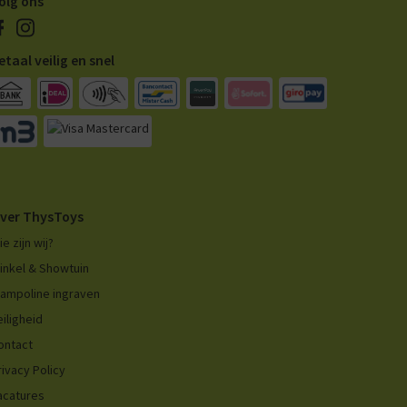
olg ons
etaal veilig en snel
ver ThysToys
ie zijn wij?
inkel & Showtuin
rampoline ingraven
eiligheid
ontact
rivacy Policy
acatures