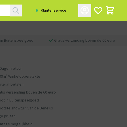
Klantenservice
 in Buitenspeelgoed
Gratis verzending boven de 60 euro
 Dagen retour
00m² Winkeloppervlakte
hteraf betalen
atis verzending boven de 60 euro
oot in Buitenspeelgoed
ootste showtuin van de Benelux
ge prijzen
ntage mogelijkheid