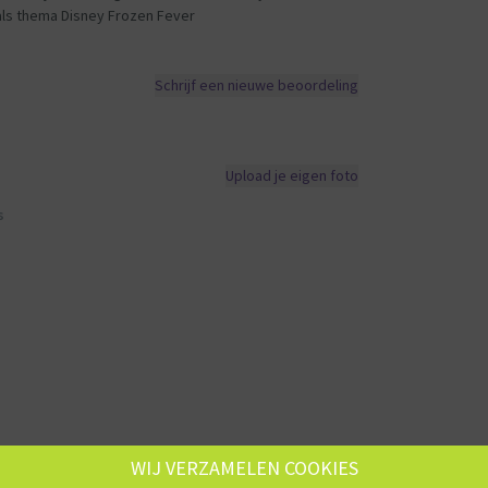
als thema Disney Frozen Fever
Schrijf een nieuwe beoordeling
Upload je eigen foto
s
WIJ VERZAMELEN COOKIES