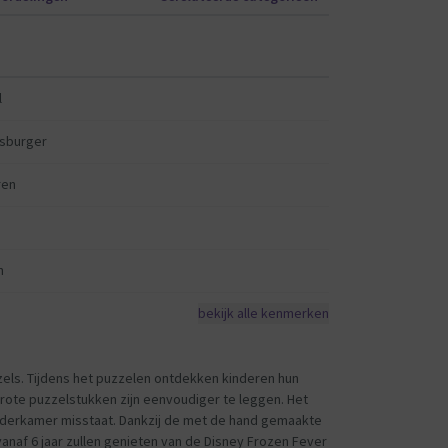
l
sburger
ren
n
bekijk alle kenmerken
zels. Tijdens het puzzelen ontdekken kinderen hun
grote puzzelstukken zijn eenvoudiger te leggen. Het
inderkamer misstaat. Dankzij de met de hand gemaakte
anaf 6 jaar zullen genieten van de Disney Frozen Fever