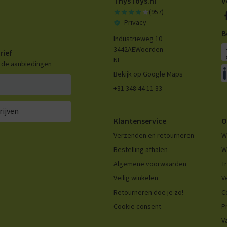
ThysToys.nl
V
(957)
Privacy
B
Industrieweg 10
3442AE
Woerden
rief
NL
n de aanbiedingen
Bekijk op Google Maps
+31 348 44 11 33
rijven
Klantenservice
O
Verzenden en retourneren
W
Bestelling afhalen
W
Algemene voorwaarden
T
Veilig winkelen
V
Retourneren doe je zo!
C
Cookie consent
P
V