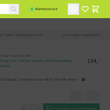
Klantenservice
2500m² Winkeloppervlakte
Montage mogelijkheid
 maar 1 op voorraad
134,-
daag voor 17:00 uur besteld, dezelfde werkdag
stuurd
Of betaal
3
termijnen van
44,67
met
0%
rente
toevoegen aan winkelwagen