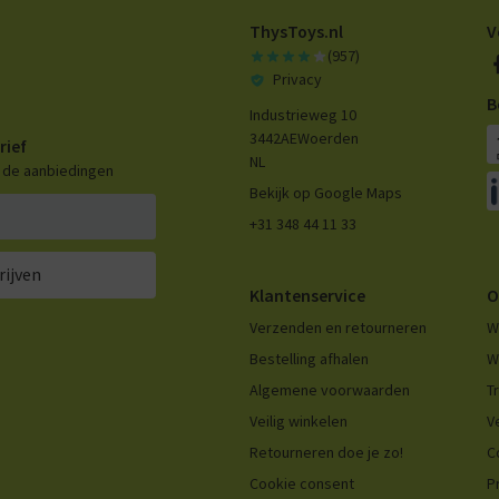
ThysToys.nl
V
(957)
Privacy
B
Industrieweg 10
3442AE
Woerden
rief
NL
n de aanbiedingen
Bekijk op Google Maps
+31 348 44 11 33
rijven
Klantenservice
O
Verzenden en retourneren
W
Bestelling afhalen
W
Algemene voorwaarden
T
Veilig winkelen
V
Retourneren doe je zo!
C
Cookie consent
P