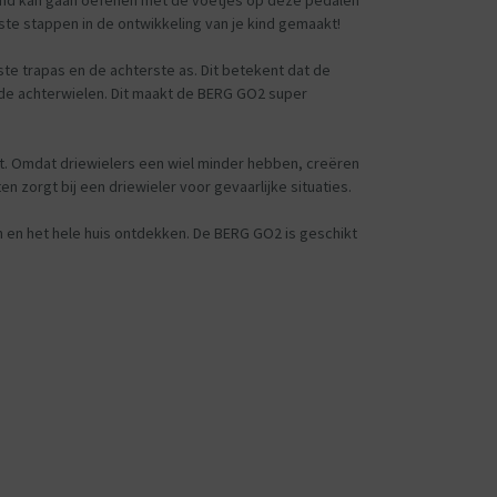
kind kan gaan oefenen met de voetjes op deze pedalen
rste stappen in de ontwikkeling van je kind gemaakt!
te trapas en de achterste as. Dit betekent dat de
de achterwielen. Dit maakt de BERG GO2 super
it. Omdat driewielers een wiel minder hebben, creëren
 zorgt bij een driewieler voor gevaarlijke situaties.
en en het hele huis ontdekken. De BERG GO2 is geschikt