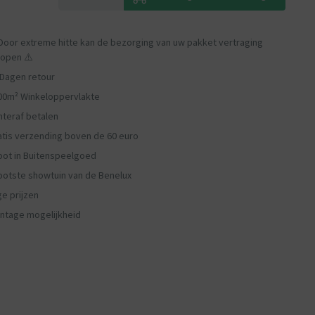
Door extreme hitte kan de bezorging van uw pakket vertraging
lopen ⚠️
 Dagen retour
00m² Winkeloppervlakte
hteraf betalen
atis verzending boven de 60 euro
oot in Buitenspeelgoed
ootste showtuin van de Benelux
ge prijzen
ntage mogelijkheid