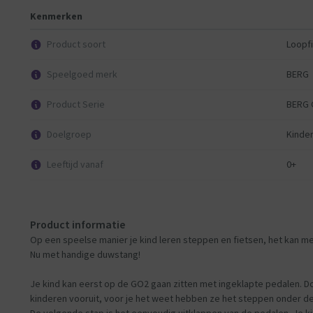
Onafhankelijk sturen
Kenmerken
TÜV
Product soort
Loopf
Minimale lengte gebruiker: 70cm
Maximale lengte gebruiker: 100cm
Speelgoed merk
BERG
Maximale gewicht gebruiker: 20kg
keurmerk: TÜV + CE
Product Serie
BERG G
Formaat: 65x45x44cm (LxBxH)
Doelgroep
Kinde
Leeftijd vanaf
0+
Product informatie
Op een speelse manier je kind leren steppen en fietsen, het kan 
Nu met handige duwstang!
Je kind kan eerst op de GO2 gaan zitten met ingeklapte pedalen. D
kinderen vooruit, voor je het weet hebben ze het steppen onder de