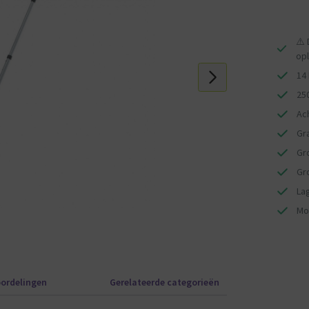
te trapas en de achterste as. Dit betekent dat de
de achterwielen. Dit maakt de BERG GO2 super
⚠️ 
op
it. Omdat driewielers een wiel minder hebben, creëren
14
 zorgt bij een driewieler voor gevaarlijke situaties.
25
en en het hele huis ontdekken. De BERG GO2 is geschikt
Ac
Gr
Gr
Gr
La
Mo
ordelingen
Gerelateerde categorieën