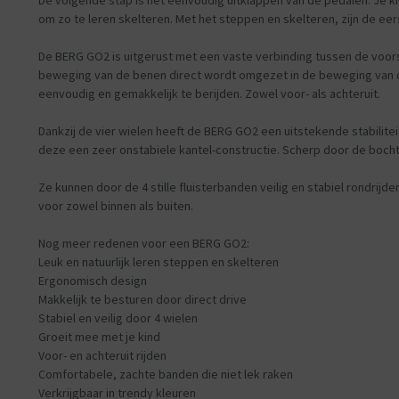
De volgende stap is het eenvoudig uitklappen van de pedalen. Je 
om zo te leren skelteren. Met het steppen en skelteren, zijn de ee
De BERG GO2 is uitgerust met een vaste verbinding tussen de voors
beweging van de benen direct wordt omgezet in de beweging van 
eenvoudig en gemakkelijk te berijden. Zowel voor- als achteruit.
Dankzij de vier wielen heeft de BERG GO2 een uitstekende stabilite
deze een zeer onstabiele kantel-constructie. Scherp door de bochten
Ze kunnen door de 4 stille fluisterbanden veilig en stabiel rondrijd
voor zowel binnen als buiten.
Nog meer redenen voor een BERG GO2:
Leuk en natuurlijk leren steppen en skelteren
Ergonomisch design
Makkelijk te besturen door direct drive
Stabiel en veilig door 4 wielen
Groeit mee met je kind
Voor- en achteruit rijden
Comfortabele, zachte banden die niet lek raken
Verkrijgbaar in trendy kleuren