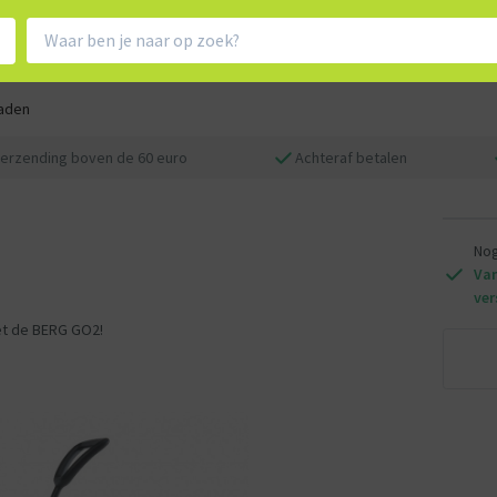
aden
verzending boven de 60 euro
Achteraf betalen
Nog
Van
ver
met de BERG GO2!
oor met de voetjes op de grond af te zetten komen
 knie.
kind kan gaan oefenen met de voetjes op deze pedalen
rste stappen in de ontwikkeling van je kind gemaakt!