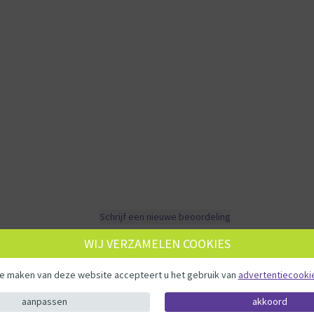
Schrijf een nieuwe beoordeling
WIJ VERZAMELEN COOKIES
te maken van deze website accepteert u het gebruik van
advertentiecooki
Upload je eigen foto
s
aanpassen
akkoord