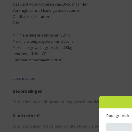
Geschikt voor kinderen van 10-30 maanden
Verkrijgbaar met handige accessoires
Onafhankelijk sturen
TÜV
Minimale lengte gebruiker: 70cm
Maximale lengte gebruiker: 100cm
Maximale gewicht gebruiker: 20kg
keurmerk: TÜV + CE
Formaat: 65x45x44cm (LxBxH)
Lees minder
Beoordelingen
Er zijn helaas op dit product nog geen beoordelingen bekend
Klantenfoto's
Door gebruik 
Er zijn nog geen foto’s geupload! Upload als eerste de klantfoto’