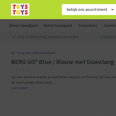
bekijk ons assortiment
Binnen Speelgoed
Buiten Speelgoed
Trampolines
Zwemb
Voor 17:00 besteld, vandaag verzonden
Gratis 
terug naar rijdend speelgoed
BERG GO² Blue / Blauw met Duwstang
Op een speelse manier je kind leren steppen en fietsen, het kan 
Nu met handige duwstang!
Lees meer
Je kind kan eerst op de GO2 gaan zitten met ingeklapte pedalen. D
kinderen vooruit, voor je het weet hebben ze het steppen onder de
De volgende stap is het eenvoudig uitklappen van de pedalen. Je 
om zo te leren skelteren. Met het steppen en skelteren, zijn de ee