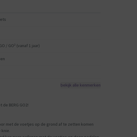
iets
O / GO² (vanaf 1 jaar)
ren
bekijk alle kenmerken
met de BERG GO2!
oor met de voetjes op de grond af te zetten komen
 knie.