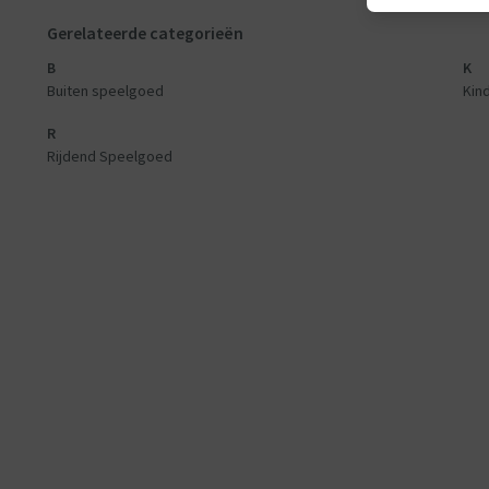
Gerelateerde categorieën
B
K
Buiten speelgoed
Kin
R
Rijdend Speelgoed