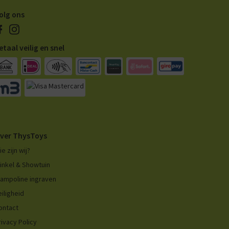
olg ons
etaal veilig en snel
ver ThysToys
ie zijn wij?
inkel & Showtuin
rampoline ingraven
eiligheid
ontact
rivacy Policy