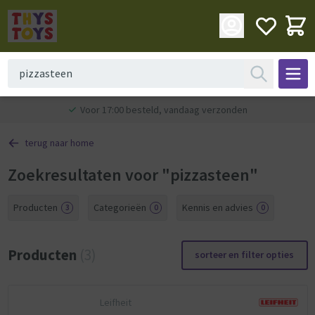
Voor 17:00 besteld, vandaag verzonden
terug naar home
Zoekresultaten voor "pizzasteen"
Producten
Categorieën
Kennis en advies
3
0
0
Producten
(3)
sorteer en filter opties
Leifheit