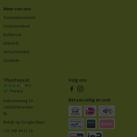
Meer van ons
Trampolinewinkel
Coolzwembad
Boldercar
EliteGrill
Airtrackwinkel
Sjoelbak
ThysToys.nl
Volg ons
(957)
Privacy
Betaal veilig en snel
Industrieweg 10
3442AE
Woerden
NL
Bekijk op Google Maps
+31 348 44 11 33