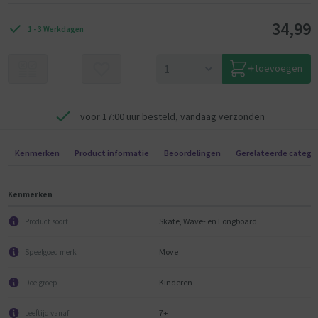
34,99
1 - 3 Werkdagen
toevoegen
voor 17:00 uur besteld, vandaag verzonden
Kenmerken
Product informatie
Beoordelingen
Gerelateerde catego
Kenmerken
Skate, Wave- en Longboard
Product soort
Move
Speelgoed merk
Kinderen
Doelgroep
7+
Leeftijd vanaf