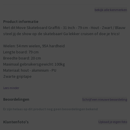
bekijk alle kenmerken
Product informatie
Met dit Move Skateboard Graffiti - 31 Inch - 79 cm - Hout - Zwart / Blauw
steel jij de show op de skatebaan! Ga lekker cruisen of doe je trics!
Wielen: 54 mm wielen, 95A hardheid
Lengte board: 79 cm
Breedte board: 20 cm
Maximaal gebruikersgewicht: 100kg
Materiaal: hout - aluminium - PU
Zwarte griptape
Lees minder
Beoordelingen
Schrijf een nieuwe beoordeling
Er zijn helaas op dit product nog geen beoordelingen bekend
Klantenfoto's
Upload je eigen foto