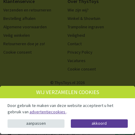
Klantenservice
Over ThysToys
Verzenden en retourneren
Wie zijn wij?
Bestelling afhalen
Winkel & Showtuin
Algemene voorwaarden
Trampoline ingraven
Veilig winkelen
Veiligheid
Retourneren doe je zo!
Contact
Cookie consent
Privacy Policy
Vacatures
Cookie consent
© ThysToys.nl 2026
WIJ VERZAMELEN COOKIES
Door gebruik te maken van deze website accepteert u het
gebruik van
advertentiecookies
.
aanpassen
akkoord