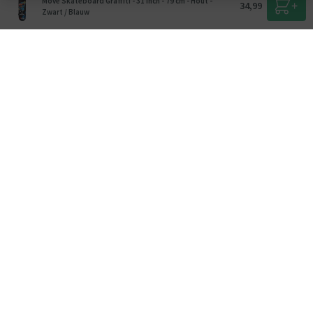
Move Skateboard Graffiti - 31 Inch - 79 cm - Hout -
34,99
Zwart / Blauw