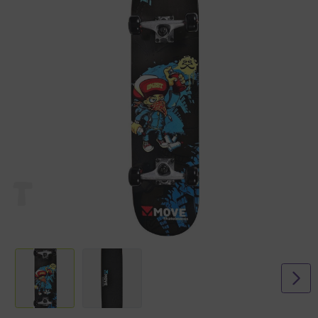
Maximaal gebruikersgewicht: 100kg
Materiaal: hout - aluminium - PU
Zwarte griptape