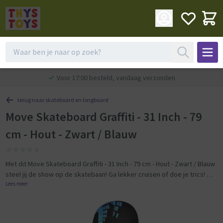
Voor 17:00 besteld, vandaag verzonden
terug naar skateboard en longboard
Move Skateboard Graffiti - 31 Inch - 79
cm - Hout - Zwart / Blauw
Met dit Move Skateboard Graffiti - 31 Inch - 79 cm - Hout - Zwart / Blauw
steel jij de show op de skatebaan! Ga lekker cruisen of doe je trics!
Lees meer
Wielen: 54 mm wielen, 95A hardheid
Lengte board: 79 cm
Breedte board: 20 cm