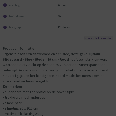
69 cm
Afmetingen
5+
Leeftijd vanaf
Kinderen
Doelgroep
bekijk alle kenmerken
Product informatie
Ergens tussen een snowboard en een slee, deze gave
Nijdam
Slideboard - Slee - Slede - 69 cm - Rood
heeft een slank ontwerp
waardoor je erg dicht op de sneeuw zit voor een superspannende
beleving! De slede is voorzien van gripprofiel zodat je in ieder geval
niet eraf glijdt en het handige trekkoord maakt het meeslepen en
spelen met anderen mogelijk.
Kenmerken
• slideboard met gripprofiel op de bovenzijde
• trekkoord met handgreep
• stapelbaar
• afmeting 70 x 20.5 cm
• maximale belasting 50 kg