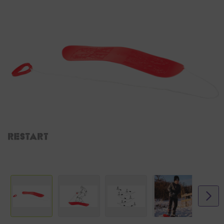
Kenmerken
• slideboard met gripprofiel op de bovenzijde
• trekkoord met handgreep
• stapelbaar
• afmeting 70 x 20.5 cm
• maximale belasting 50 kg
• geschikt vanaf 5 jaar
Kwaliteit
slede - 100% polyethyleen
koord - 100% polyamide
handgreep - 100% polyethyleen
Afmeting: 69 x 20.5 x 4 cm
Lengte koord - 130 cm
Dikte: zijkant board - 3 mm / midden board - 5 mm