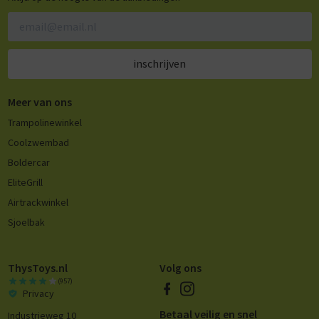
inschrijven
Meer van ons
Trampolinewinkel
Coolzwembad
Boldercar
EliteGrill
Airtrackwinkel
Sjoelbak
ThysToys.nl
Volg ons
(957)
Privacy
Betaal veilig en snel
Industrieweg 10