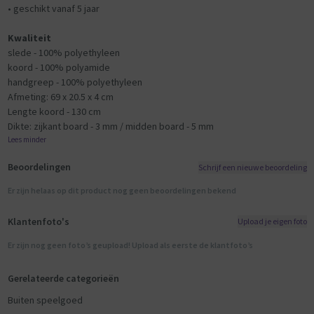
• geschikt vanaf 5 jaar
Kwaliteit
slede - 100% polyethyleen
koord - 100% polyamide
handgreep - 100% polyethyleen
Afmeting: 69 x 20.5 x 4 cm
Lengte koord - 130 cm
Dikte: zijkant board - 3 mm / midden board - 5 mm
Lees minder
Beoordelingen
Schrijf een nieuwe beoordeling
Er zijn helaas op dit product nog geen beoordelingen bekend
Klantenfoto's
Upload je eigen foto
Er zijn nog geen foto’s geupload! Upload als eerste de klantfoto’s
Gerelateerde categorieën
Buiten speelgoed