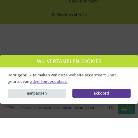
Cookie consent
© ThysToys.nl 2026
WIJ VERZAMELEN COOKIES
Door gebruik te maken van deze website accepteert u het
gebruik van
advertentiecookies
.
aanpassen
akkoord
12,-
RESTART Slideboard - Slee - Slede - 69 cm - Rood