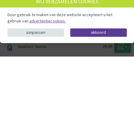
WIJ VERZAMELEN COOKIES
Vacatures
Cookie consent
Door gebruik te maken van deze website accepteert u het
gebruik van
advertentiecookies
.
© ThysToys.nl 2026
aanpassen
akkoord
29,99
Speeltent - Bumba