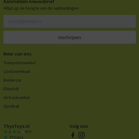
Aanmelden nieuwsbrief
Altijd op de hoogte van de aanbiedingen
inschrijven
Meer van ons
Trampolinewinkel
Coolzwembad
Boldercar
EliteGrill
Airtrackwinkel
Sjoelbak
ThysToys.nl
Volg ons
(957)
Privacy