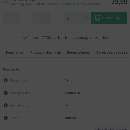
29,99
Vandaag voor 17:00 uur besteld, dezelfde werkdag verstuurd
toevoegen
voor 17:00 uur besteld, vandaag verzonden
Kenmerken
Product informatie
Beoordelingen
Gerelateerde catego
Kenmerken
Tent
Product soort
Studio100
Speelgoed merk
3+
Leeftijd vanaf
Bumba
Thema
bekijk alle kenmerken