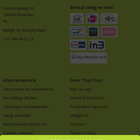
Betaal veilig en snel
Industrieweg 10
3442AE
Woerden
NL
Bekijk op Google Maps
+31 348 44 11 33
Klantenservice
Over ThysToys
Verzenden en retourneren
Wie zijn wij?
Bestelling afhalen
Winkel & Showtuin
Algemene voorwaarden
Trampoline ingraven
Veilig winkelen
Veiligheid
Retourneren doe je zo!
Contact
Cookie consent
Privacy Policy