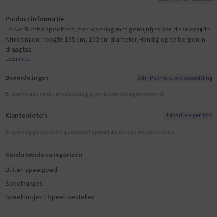
Product informatie
Leuke Bumba speeltent, met opening met gordijntjes aan de voorzijde.
Afmetingen: hoogte 135 cm, 100 cm diameter. Handig op te bergen in
draagtas.
Lees minder
Beoordelingen
Schrijf een nieuwe beoordeling
Er zijn helaas op dit product nog geen beoordelingen bekend
Klantenfoto's
Upload je eigen foto
Er zijn nog geen foto’s geupload! Upload als eerste de klantfoto’s
Gerelateerde categorieën
Buiten speelgoed
Speelhuisjes
Speelhuisjes / Speeltoestellen