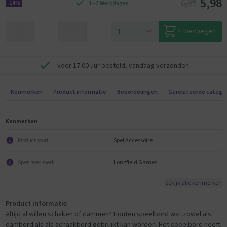
5,98
6,95
-14%
1 - 3 Werkdagen
toevoegen
voor 17:00 uur besteld, vandaag verzonden
Kenmerken
Product informatie
Beoordelingen
Gerelateerde catego
Kenmerken
Spel Accessoire
Product soort
Longfield Games
Speelgoed merk
bekijk alle kenmerken
Product informatie
Altijd al willen schaken of dammen? Houten speelbord wat zowel als
dambord als als schaakbord gebruikt kan worden. Het speelbord heeft