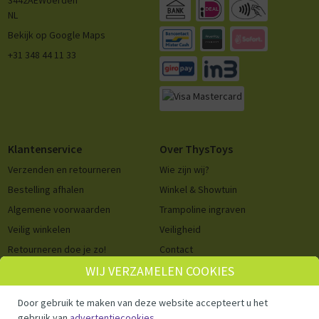
NL
Bekijk op Google Maps
+31 348 44 11 33
Klantenservice
Over ThysToys
Verzenden en retourneren
Wie zijn wij?
Bestelling afhalen
Winkel & Showtuin
Algemene voorwaarden
Trampoline ingraven
Veilig winkelen
Veiligheid
Retourneren doe je zo!
Contact
WIJ VERZAMELEN COOKIES
Cookie consent
Privacy Policy
Vacatures
Door gebruik te maken van deze website accepteert u het
Cookie consent
gebruik van
advertentiecookies
.