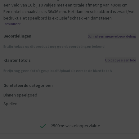
een veld van 10 bij 10 vakjes met een totale afmeting van 40x40 cm.
Een enkel schaakvlak is 36x36 mm. Het dam en schaakbord is zwart/wit
bedrukt. Het speelbord is exclusief schaak -en damstenen.
Lees minder
Beoordelingen
Schrijf een nieuwe beoordeling
Er zijn helaas op dit product nog geen beoordelingen bekend
Klantenfoto's
Upload je eigen foto
Er zijn nog geen foto’s geupload! Upload als eerste de klantfoto’s
Gerelateerde categorieën
Binnen speelgoed
Spellen
2500m² winkeloppervlakte