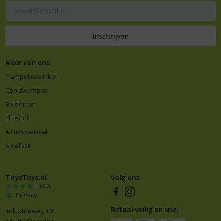
inschrijven
Meer van ons
Trampolinewinkel
Coolzwembad
Boldercar
EliteGrill
Airtrackwinkel
Sjoelbak
ThysToys.nl
Volg ons
(957)
Privacy
Betaal veilig en snel
Industrieweg 10
3442AE
Woerden