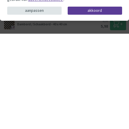
© ThysToys.nl 2026
aanpassen
akkoord
6,95
Dambord / Schaakbord - 40 x 40 cm
5,98