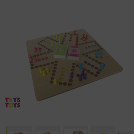
De Keezen spelkaart die je opgooit, bepaalt wat je met je pion mag
doen. Zorg dat je je pionnen als eerste op de thuishonken hebt en
probeer met pestkaarten te voorkomen dat je tegenspelers hetzelfde
doel bereiken!
Inhoud
Houten dubbelzijdig spelbord voor 4 en 6 spelers
Formaat 40x40 cm
Uitgebreide spelregels
24 houten pionnen in 6 kleuren
Echte Keezenkaarten 120x, (twee decks van 60 kaarten).
Voor 2 tot 6 spelers vanaf 6 jaar.