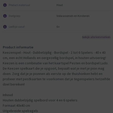
Hout
Product materiaal
Volwassenen en Kinderen
Doelgroep
6+
Leeftijd vanaf
bekijk alle kenmerken
Product informatie
Keezenspel - Hout - Dubbelzijdig - Bordspel - 2 tot 6 Spelers - 40 x 40
cm, een echt Hollands en oergezellig bordspel, in houten uitvoering!
Keezen is een combinatie van het kaartspel Pesten en bordspel Ludo.
De Keezen spelkaart die je opgooit, bepaalt wat je met je pion mag
doen. Zorg dat je je pionnen als eerste op de thuishonken hebt en
probeer met pestkaarten te voorkomen dat je tegenspelers hetzelfde
doel bereiken!
Inhoud
Houten dubbelzijdig spelbord voor 4 en 6 spelers
Formaat 40x40 cm
Uitgebreide spelregels