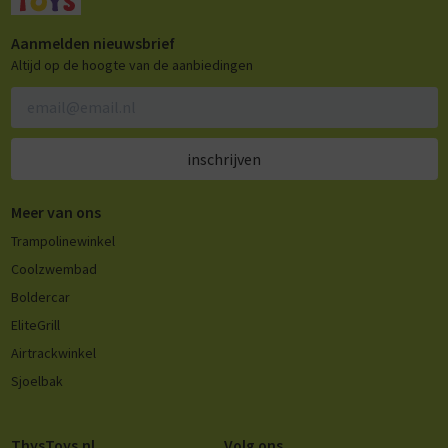
Aanmelden nieuwsbrief
Altijd op de hoogte van de aanbiedingen
inschrijven
Meer van ons
Trampolinewinkel
Coolzwembad
Boldercar
EliteGrill
Airtrackwinkel
Sjoelbak
ThysToys.nl
Volg ons