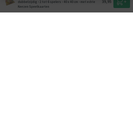
39,95
dubbelzijdig - 2 tot 6 spelers - 40 x 40 cm - met echte
Keezen Speelkaarten