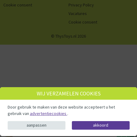
Cookie consent
Privacy Policy
Vacatures
Cookie consent
© ThysToys.nl 2026
WIJ VERZAMELEN COOKIES
Door gebruik te maken van deze website accepteert u het
gebruik van
advertentiecookies
.
aanpassen
akkoord
Keezen Keezenspel Hout - Houten bordspel