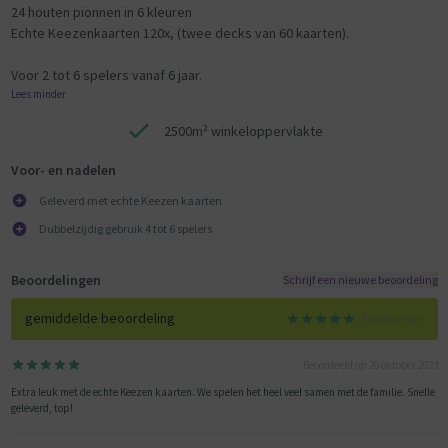
24 houten pionnen in 6 kleuren
Echte Keezenkaarten 120x, (twee decks van 60 kaarten).
Voor 2 tot 6 spelers vanaf 6 jaar.
Lees minder
2500m² winkeloppervlakte
Voor- en nadelen
Geleverd met echte Keezen kaarten
Dubbelzijdig gebruik 4 tot 6 spelers
Beoordelingen
Schrijf een nieuwe beoordeling
gemiddelde beoordeling
1 beoordelingen
Beoordeeld op 26 oktober 2023
Extra leuk met de echte Keezen kaarten. We spelen het heel veel samen met de familie. Snelle
geleverd, top!