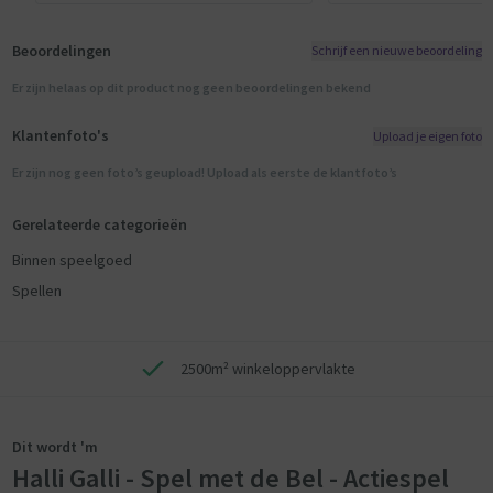
Beoordelingen
Schrijf een nieuwe beoordeling
Er zijn helaas op dit product nog geen beoordelingen bekend
Klantenfoto's
Upload je eigen foto
Er zijn nog geen foto’s geupload! Upload als eerste de klantfoto’s
Gerelateerde categorieën
Binnen speelgoed
Spellen
2500m² winkeloppervlakte
Dit wordt 'm
Halli Galli - Spel met de Bel - Actiespel