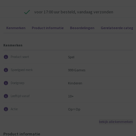
voor 17:00 uur besteld, vandaag verzonden
Kenmerken
Product informatie
Beoordelingen
Gerelateerde catego
Kenmerken
Spel
Product soort
999 Games
Speelgoed merk
Kinderen
Doelgroep
10+
Leeftijd vanaf
Op = Op
Actie
bekijk alle kenmerken
Product informatie