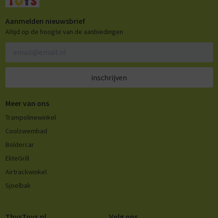
Aanmelden nieuwsbrief
Altijd op de hoogte van de aanbiedingen
inschrijven
Meer van ons
Trampolinewinkel
Coolzwembad
Boldercar
EliteGrill
Airtrackwinkel
Sjoelbak
ThysToys.nl
Volg ons