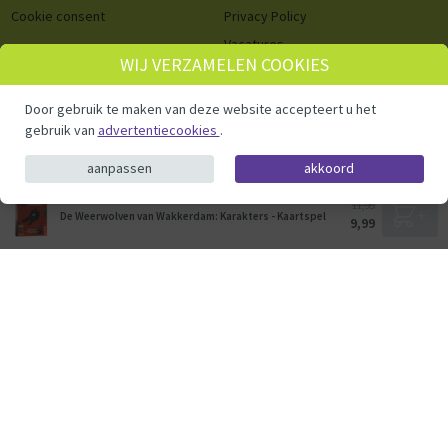
Cookie consent
Privacy Policy
Vacatures
WIJ VERZAMELEN COOKIES
Cookie consent
Door gebruik te maken van deze website accepteert u het
© ThysToys.nl 2026
gebruik van
advertentiecookies
.
aanpassen
akkoord
11,99
De Weerwolven van Wakkerdam: Karakters - Kaartspel
9,99