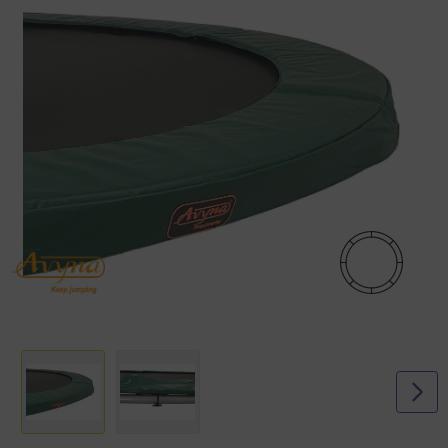
Een goed stevig en goed passende trampoline rand is uiterst
belangrijk om veilig te springen op een trampoline. Bovendien kan een
goed passende rand de levensduur van jouw trampoline verlengen.
Deze Avyna HD trampoline rand is gemaakt van een hoogwaardige
kwaliteit en weerbestendig pvc en is gemakkelijk te monteren op
iedere trampoline met een diameter van 3,30. Er zijn elastieken
inbegrepen in de verpakking om de rand vast te maken op jouw
trampoline.