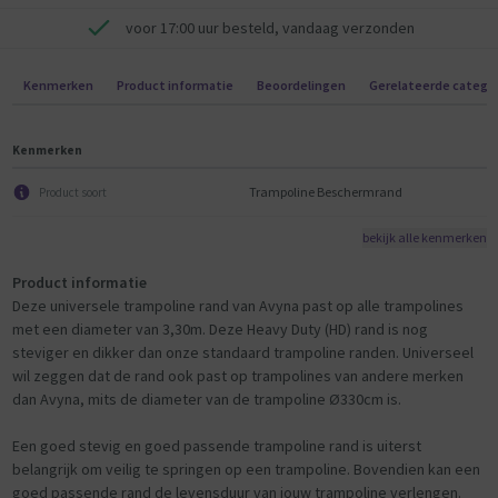
voor 17:00 uur besteld, vandaag verzonden
Kenmerken
Product informatie
Beoordelingen
Gerelateerde catego
Kenmerken
Trampoline Beschermrand
Product soort
bekijk alle kenmerken
Product informatie
Deze universele trampoline rand van Avyna past op alle trampolines
met een diameter van 3,30m. Deze Heavy Duty (HD) rand is nog
steviger en dikker dan onze standaard trampoline randen. Universeel
wil zeggen dat de rand ook past op trampolines van andere merken
dan Avyna, mits de diameter van de trampoline Ø330cm is.
Een goed stevig en goed passende trampoline rand is uiterst
belangrijk om veilig te springen op een trampoline. Bovendien kan een
goed passende rand de levensduur van jouw trampoline verlengen.