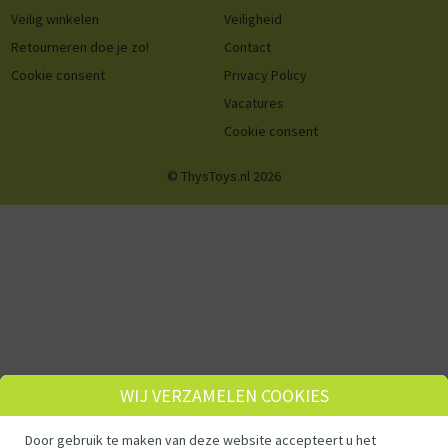
Veilig winkelen
Veiligheid
Retourneren doe je zo!
Contact
Cookie consent
Privacy Policy
Vacatures
Cookie consent
© ThysToys.nl 2026
WIJ VERZAMELEN COOKIES
Door gebruik te maken van deze website accepteert u het