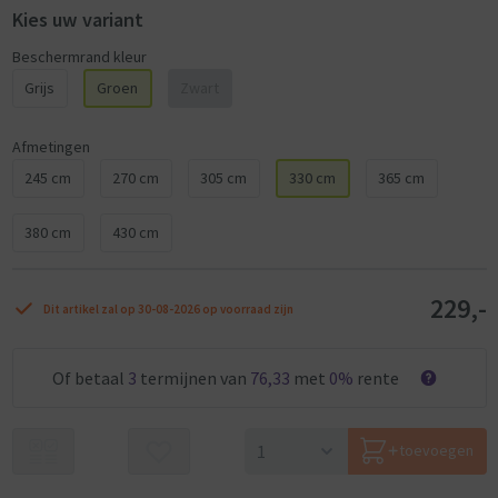
Kies uw variant
Beschermrand kleur
Grijs
Groen
Zwart
Afmetingen
245 cm
270 cm
305 cm
330 cm
365 cm
380 cm
430 cm
229,-
Dit artikel zal op 30-08-2026 op voorraad zijn
Of betaal
3
termijnen van
76,33
met
0%
rente
toevoegen