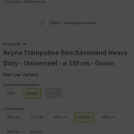
Trampoline toebehoren
2500m² winkeloppervlakte
Dit wordt 'm
Avyna Trampoline Beschermrand Heavy
Duty - Universeel - ø 330 cm - Groen
Kies uw variant
Beschermrand kleur
Grijs
Groen
Zwart
Afmetingen
245 cm
270 cm
305 cm
330 cm
365 cm
380 cm
430 cm