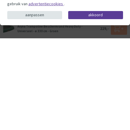
gebruik van
advertentiecookies
.
aanpassen
akkoord
Avyna Trampoline Beschermrand Heavy Duty -
229,-
Universeel - ø 330 cm - Groen