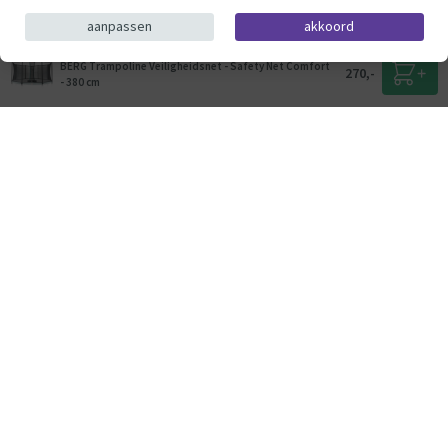
aanpassen
akkoord
BERG Trampoline Veiligheidsnet - Safety Net Comfort
270,-
- 380 cm