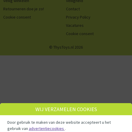
Veilig winkelen
Veiligheid
Retourneren doe je zo!
Contact
Cookie consent
Privacy Policy
Vacatures
Cookie consent
© ThysToys.nl 2026
WIJ VERZAMELEN COOKIES
Door gebruik te maken van deze website accepteert u het
gebruik van
advertentiecookies
.