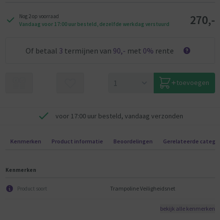
270,-
Nog 2 op voorraad
Vandaag voor 17:00 uur besteld, dezelfde werkdag verstuurd
Of betaal
3
termijnen van
90,-
met
0%
rente
toevoegen
voor 17:00 uur besteld, vandaag verzonden
Kenmerken
Product informatie
Beoordelingen
Gerelateerde catego
Kenmerken
Trampoline Veiligheidsnet
Product soort
bekijk alle kenmerken