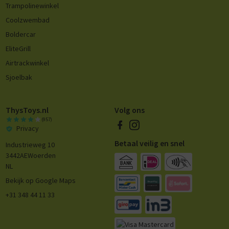
Trampolinewinkel
Coolzwembad
Boldercar
EliteGrill
Airtrackwinkel
Sjoelbak
ThysToys.nl
Volg ons
(957)
Privacy
Betaal veilig en snel
Industrieweg 10
3442AE
Woerden
NL
Bekijk op Google Maps
+31 348 44 11 33