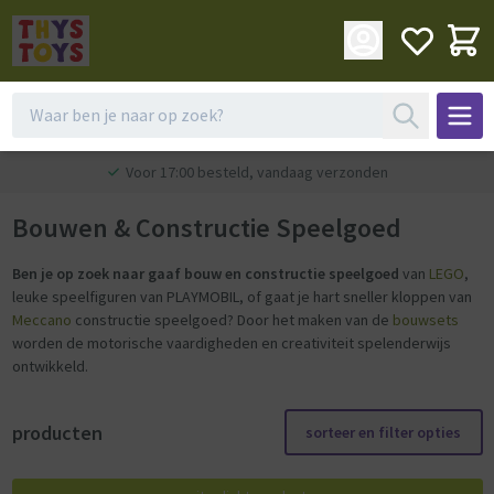
Voor 17:00 besteld, vandaag verzonden
Bouwen & Constructie Speelgoed
Ben je op zoek naar gaaf bouw en constructie speelgoed
van
LEGO
,
leuke speelfiguren van PLAYMOBIL, of gaat je hart sneller kloppen van
Meccano
constructie speelgoed? Door het maken van de
bouwsets
worden de motorische vaardigheden en creativiteit spelenderwijs
ontwikkeld.
producten
sorteer en filter opties