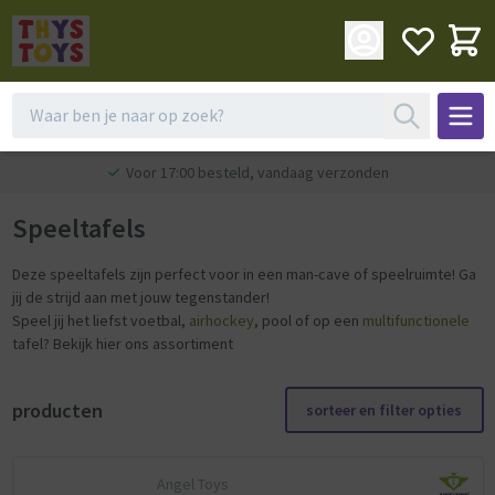
Voor 17:00 besteld, vandaag verzonden
Speeltafels
Deze speeltafels zijn perfect voor in een man-cave of speelruimte! Ga
jij de strijd aan met jouw tegenstander!
Speel jij het liefst voetbal,
airhockey
, pool of op een
multifunctionele
tafel? Bekijk hier ons assortiment
producten
sorteer en filter opties
Angel Toys