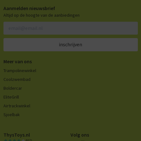
Aanmelden nieuwsbrief
Altijd op de hoogte van de aanbiedingen
inschrijven
Meer van ons
Trampolinewinkel
Coolzwembad
Boldercar
EliteGrill
Airtrackwinkel
Sjoelbak
ThysToys.nl
Volg ons
(957)