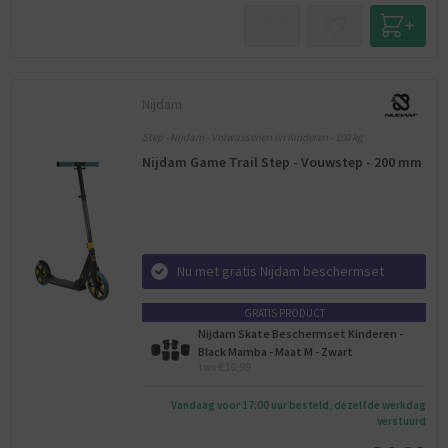
Nijdam
Step - Nijdam - Volwassenen en Kinderen - 100 kg
Nijdam Game Trail Step - Vouwstep - 200 mm
Nu met gratis Nijdam beschermset
GRATIS PRODUCT
Nijdam Skate Beschermset Kinderen -
Black Mamba - Maat M - Zwart
twv €16,99
Vandaag voor 17:00 uur besteld, dezelfde werkdag
verstuurd