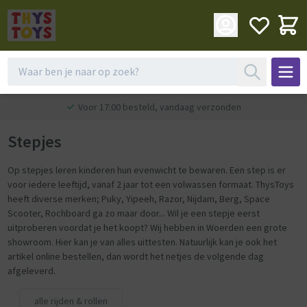
Voor 17:00 besteld, vandaag verzonden
Stepjes
Op stepjes leren kinderen hun evenwicht te bewaren. Een step is er
voor iedere leeftijd, vanaf 2 jaar tot een volwassen formaat. ThysToys
heeft diverse merken; Puky, Yipeeh, Razor, Nijdam, Berg, Space
Scooter, Rochboard ga zo maar door... Wil je een stepje eerst
uitproberen voordat je het koopt? Wij hebben in Woerden een grote
showroom. Hier kan je van alles uittesten. Natuurlijk kan je ook het
artikel online bestellen, dan wordt het netjes de volgende dag
afgeleverd.
alle rijden & rollen