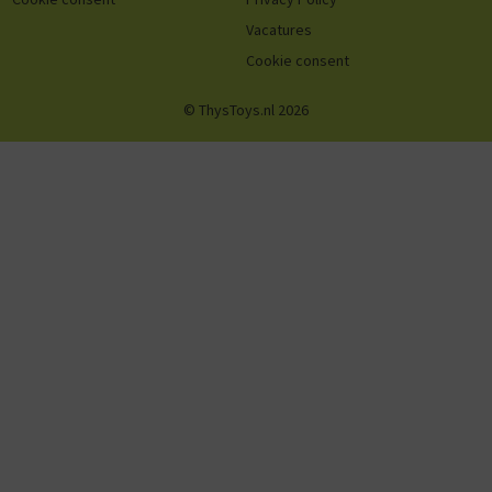
Vacatures
Cookie consent
© ThysToys.nl 2026