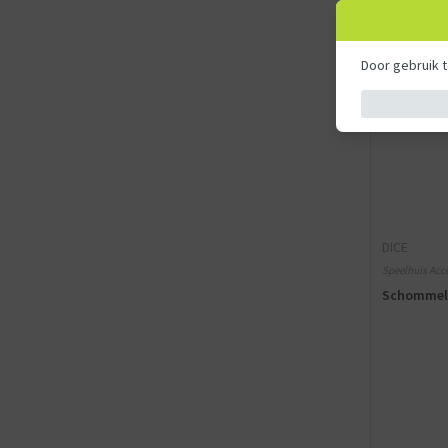
Door gebruik 
DICE
Speelhuis Acce
Schommelh