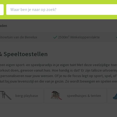
aden
showtuin van de Benelux
2500m² Winkeloppervlakte
& Speeltoestellen
 een eigen sport- en speelparadijs in je eigen tuin! Met deze veelzijdige toe
orkout doen, gewoon vanuit huis. Hoe handig is dat? Er zijn talloze uitvoer
t personaliseren naar jouw wensen. Of je nu de focus legt op sport, spel, o
uit bij jouw levensstijl en die van je gezin. Zo wordt bewegen en spelen ee
berg playbase
speelhuisjes & tenten