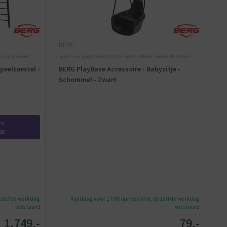
BERG
45 cm (LxBxH)
Speel- en Sporttoestel Accessoire - BERG - BERG PlayBase -
Zwart
peeltoestel -
BERG PlayBase Accessoire - Babyzitje -
Schommel - Zwart
n.
r.
ezelfde werkdag
Vandaag voor 17:00 uur besteld, dezelfde werkdag
verstuurd
verstuurd
1.749,-
79,-