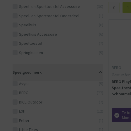
Speel- en Sporttoestel Accessoire
(30)
1
Speel- en Sporttoestel Onderdeel
(1)
Speelhuis
(6)
Speelhuis Accessoire
(6)
Speeltoestel
(7)
Springkussen
(5)
BERG
Speelgoed merk
Speel- en Sport
Medium - BER
BERG Play
Avyna
(5)
Speeltoest
BERG
(77)
Schommel 
DICE Outdoor
(7)
EXIT
(12)
Te be
Mont
Feber
(1)
Little Tikes
(1)