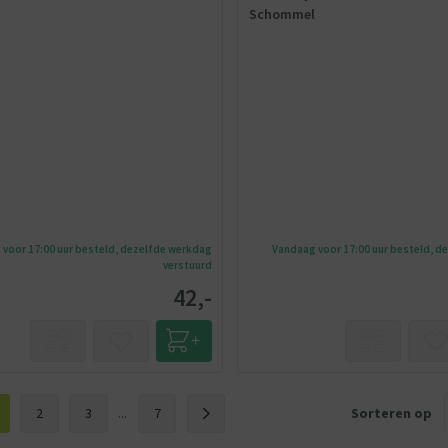
Schommel
voor 17:00 uur besteld, dezelfde werkdag
Vandaag voor 17:00 uur besteld, d
verstuurd
42,-
2
3
...
7
Sorteren op