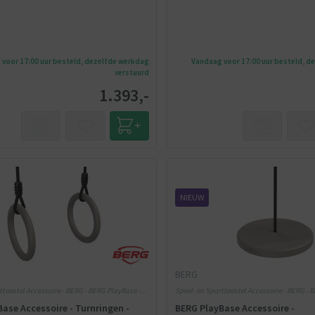
voor 17:00 uur besteld, dezelfde werkdag
Vandaag voor 17:00 uur besteld, d
verstuurd
1.393,-
NIEUW
BERG
ttoestel Accessoire - BERG - BERG PlayBase -
Speel- en Sporttoestel Accessoire - BERG - 
Grijs
ase Accessoire - Turnringen -
BERG PlayBase Accessoire -