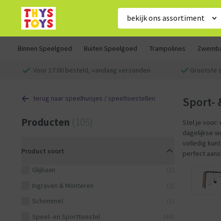
bekijk ons assortiment
Binnen Speelgoed
Buiten Speelgoed
Trampolines
Zwemb
Voor 17:00 besteld, vandaag verzonden
Grootste 
terug naar speelhuisjes / speeltoestellen
Sport- 
Producten
(105)
Stel je voor:
dagelijkse w
volledig kun
Product soort
perfect aansl
Glijbaan
(1)
Ingraven & Monteren
(2)
Schommel
(1)
Speel- en Sporttoestel
(46)