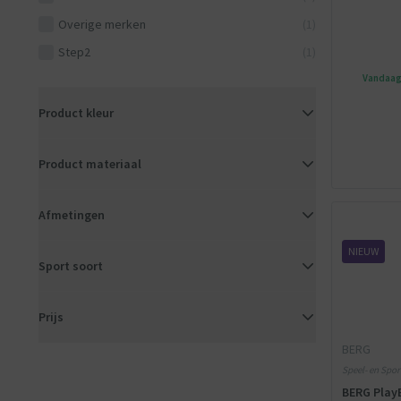
Overige merken
(1)
Step2
(1)
Vandaag 
Product kleur
Product materiaal
Afmetingen
NIEUW
Sport soort
Prijs
BERG
Speel- en Spor
Grijs
BERG PlayB