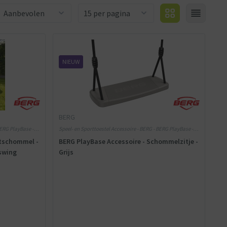
Aantal producten
NIEUW
BERG
BERG PlayBase -
Speel- en Sporttoestel Accessoire - BERG - BERG PlayBase -
Grijs
stschommel -
BERG PlayBase Accessoire - Schommelzitje -
tswing
Grijs