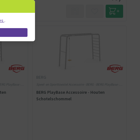
es
.
BERG
BERG PlayBase -
Speel- en Sporttoestel Accessoire - BERG - BERG PlayBase -
Speel- en Sporttoestel Accessoire
ten
BERG PlayBase Accessoire - Houten
Schotelschommel