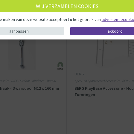
WIJ VERZAMELEN COOKIES
te maken van deze website accepteert u het gebruik van
advertentiecooki
aanpassen
akkoord
BERG
ssoire - DICE Outdoor - Kinderen - Metaal
Speel- en Sporttoestel Accessoire - BERG - 
Speel- en Sporttoestel Accessoire
aak - Dwarsdoor M12 x 160 mm
BERG PlayBase Accessoire - Hou
Turnringen