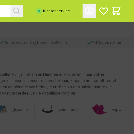
Klantenservice
Gratis verzending boven de 60 euro
14 Dagen retour
stellen kun je niet alleen klimmen en klauteren, maar ook je
ingen en losse accessoires beschikbaar, zodat je het speeltoestel
f een combinatie van beide, je creëert zo een unieke ruimte die
n vast onderdeel van je dagelijkse routine!
glijbanen
schommels
wipwappen