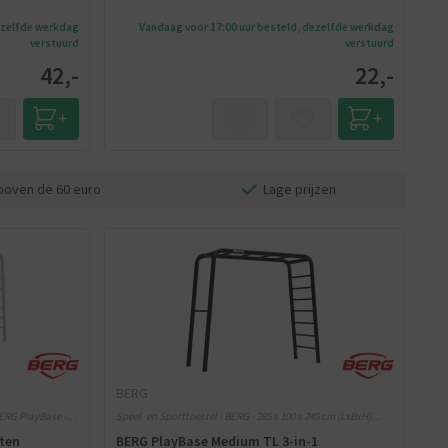
ezelfde werkdag
Vandaag voor 17:00 uur besteld, dezelfde werkdag
verstuurd
verstuurd
42,-
22,-
boven de 60 euro
Lage prijzen
BERG
BERG PlayBase -
Speel- en Sporttoestel - BERG - 285 x 100 x 245 cm (LxBxH)
Medium - BERG PlayBase
ten
BERG PlayBase Medium TL 3-in-1