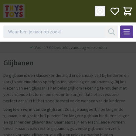
Voor 17:00 besteld, vandaag verzonden
Glijbanen
De glijbaan is een klassieker die altijd in de smaak valt bij kinderen en
zorgt voor eindeloos speelplezier, spanning en ontspanning. Bij het
kiezen van een glijbaan is het belangrijk om rekening te houden met
verschillende factoren om ervoor te zorgen dat het accessoire
perfect aansluit bij het speeltoestel en de wensen van de kinderen.
Lengte en vorm van de glijbaan:
Zoals je aangeeft, hoe langer de
glijbaan, hoe groter het plezier! Een langere glijbaan biedt een langer
en spannender glijavontuur. Daarnaast zijn er verschillende vormen
beschikbaar, zoals rechte glijbanen, golvende glijbanen en zelfs
spiraalvormige glijbanen, die elk een unieke ervaring bieden.