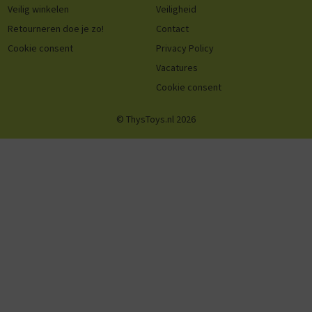
Veilig winkelen
Veiligheid
Retourneren doe je zo!
Contact
Cookie consent
Privacy Policy
Vacatures
Cookie consent
© ThysToys.nl 2026