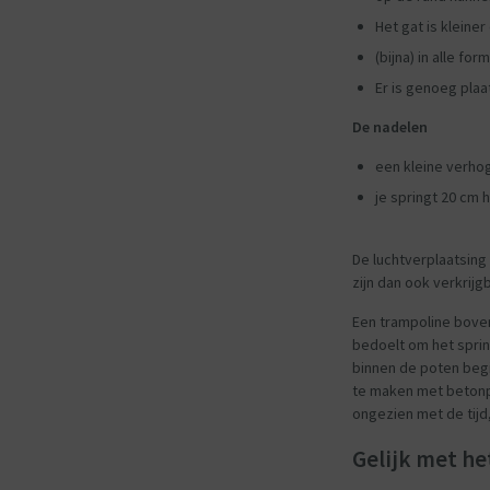
Het gat is kleine
(bijna) in alle fo
Er is genoeg plaa
De nadelen
een kleine verho
je springt 20 cm 
De luchtverplaatsing 
zijn dan ook verkrijg
Een trampoline boven
bedoelt om het sprin
binnen de poten begi
te maken met betonpl
ongezien met de tijd,
Gelijk met he