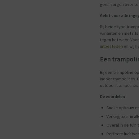
geen zorgen over te
Geldt voor alle ing
Bij beide type trampo
varianten en met rit
tegen het weer. Voor 
uitbesteden
en wij h
Een trampol
Bij een trampoline op
indoor trampolines. D
outdoor trampolines
De voordelen
Snelle opbouw en
Verkrijgbaar in a
Overal in de tuin 
Perfecte luchtve