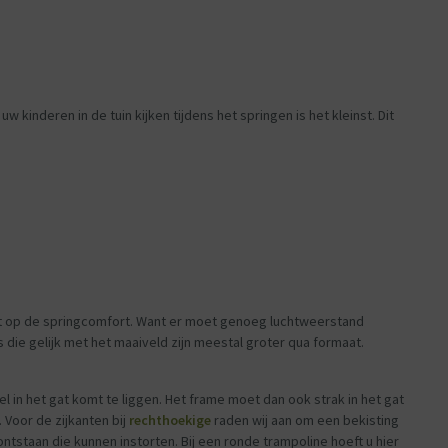
uw kinderen in de tuin kijken tijdens het springen is het kleinst. Dit
eeft op de springcomfort. Want er moet genoeg luchtweerstand
die gelijk met het maaiveld zijn meestal groter qua formaat.
hel in het gat komt te liggen. Het frame moet dan ook strak in het gat
Voor de zijkanten bij
rechthoekige
raden wij aan om een bekisting
ntstaan die kunnen instorten. Bij een ronde trampoline hoeft u hier