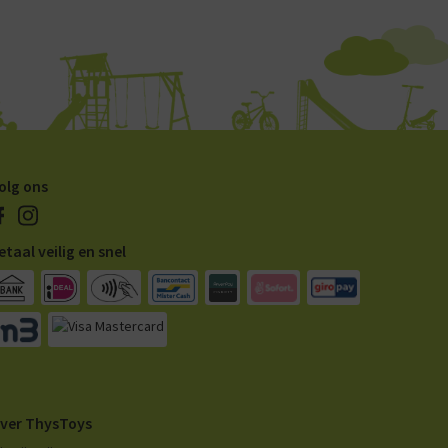
olg ons
etaal veilig en snel
ver ThysToys