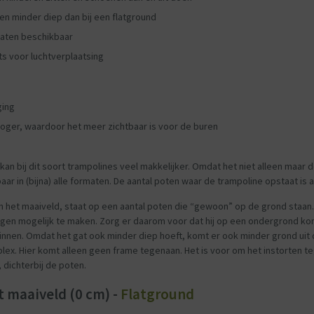
r en minder diep dan bij een flatground
rmaten beschikbaar
ts voor luchtverplaatsing
ging
hoger, waardoor het meer zichtbaar is voor de buren
kan bij dit soort trampolines veel makkelijker. Omdat het niet alleen maar
baar in (bijna) alle formaten. De aantal poten waar de trampoline opstaat is 
 het maaiveld, staat op een aantal poten die “gewoon” op de grond staan. De
gen mogelijk te maken. Zorg er daarom voor dat hij op een ondergrond komt
nnen. Omdat het gat ook minder diep hoeft, komt er ook minder grond uit de
ex. Hier komt alleen geen frame tegenaan. Het is voor om het instorten te
 dichterbij de poten.
t maaiveld (0 cm) -
Flatground