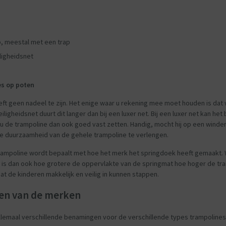
, meestal met een trap
iligheidsnet
es op poten
eft geen nadeel te zijn. Het enige waar u rekening mee moet houden is da
veiligheidsnet duurt dit langer dan bij een luxer net. Bij een luxer net kan 
u de trampoline dan ook goed vast zetten. Handig, mocht hij op een wind
 duurzaamheid van de gehele trampoline te verlengen.
ampoline wordt bepaalt met hoe het merk het springdoek heeft gemaakt. Wa
l is dan ook hoe grotere de oppervlakte van de springmat hoe hoger de tra
at de kinderen makkelijk en veilig in kunnen stappen.
en van de merken
lemaal verschillende benamingen voor de verschillende types trampolines