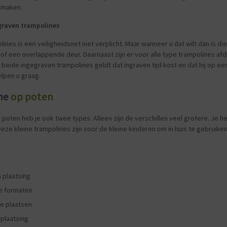
 maken.
egraven trampolines
lines is een veiligheidsnet niet verplicht. Maar wanneer u dat wilt dan is die
s of een overlappende deur. Daarnaast zijn er voor alle type trampolines
beide ingegraven trampolines geldt dat ingraven tijd kost en dat hij op een
elpen u graag.
ine
op poten
 poten heb je ook twee types. Alleen zijn de verschillen veel grotere. Je h
eze kleine trampolines zijn voor de kleine kinderen om in huis te gebruiken 
.
 plaatsing
lle formaten
te plaatsen
rplaatsing