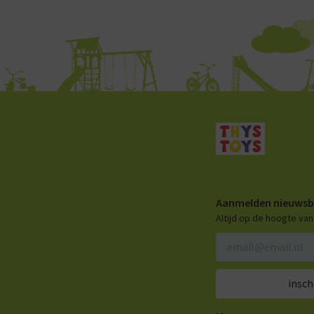
Aanmelden nieuwsb
Altijd op de hoogte va
insch