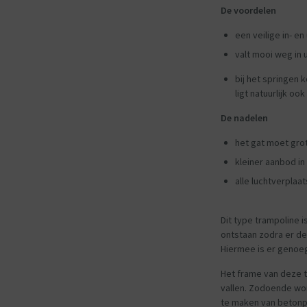
De voordelen
een veilige in- e
valt mooi weg in 
bij het springen k
ligt natuurlijk o
De nadelen
het gat moet gro
kleiner aanbod i
alle luchtverplaat
Dit type trampoline 
ontstaan zodra er de
Hiermee is er genoeg
Het frame van deze tr
vallen. Zodoende wor
te maken van betonpl