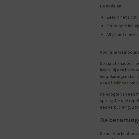
De nadelen:
Zeer in het zicht
Verhoogde instap
Altijd met een ve
Voor alle trampolin
De laatste nadeel ho
halen. Bij een basis 
verankeringset
kunt 
een
afdekhoes
om de
De hoogte van een tr
sprong. De stel rege
een verplichting. Zod
De benaming
De merken hebben al