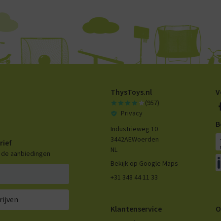
ThysToys.nl
V
(957)
Privacy
B
Industrieweg 10
3442AE
Woerden
rief
NL
n de aanbiedingen
Bekijk op Google Maps
+31 348 44 11 33
rijven
Klantenservice
O