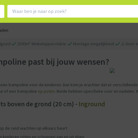
aden
elgoed
2500m² Winkeloppervlakte
Montage mogelijkheid
⚠️ Door e
mpoline past bij jouw wensen?
een trampoline voor de kinderen. Dan kom je erachter dat er verschillend
ne of een trampoline
op poten
. Beide hebben specifieke voor en nadelen. Wi
ts boven de grond (20 cm) -
Inground
op de rand wachten op elkaars beurt
n kinderen zitten en schoenen aan en uit doen