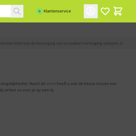
Klantenservice
xtreme hitte kan de bezorging van uw pakket vertraging oplopen ⚠️
e mogelijkheden. Naast de
vorm
heeft u ook de keuze tussen een
j zetten ze voor je op een rij: