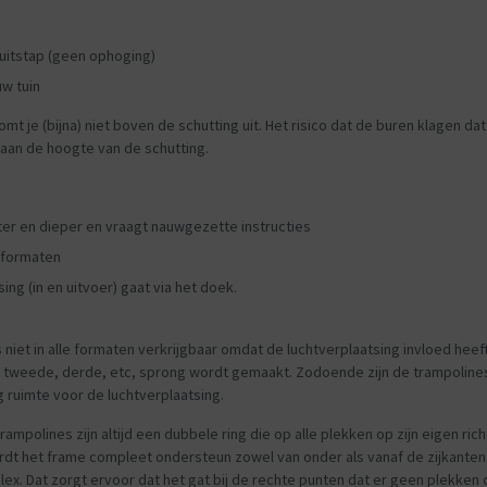
n uitstap (geen ophoging)
uw tuin
omt je (bijna) niet boven de schutting uit. Het risico dat de buren klagen dat 
ok aan de hoogte van de schutting.
ter en dieper en vraagt nauwgezette instructies
n formaten
sing (in en uitvoer) gaat via het doek.
is niet in alle formaten verkrijgbaar omdat de luchtverplaatsing invloed h
 tweede, derde, etc, sprong wordt gemaakt. Zodoende zijn de trampolines 
 ruimte voor de luchtverplaatsing.
ampolines zijn altijd een dubbele ring die op alle plekken op zijn eigen ric
dt het frame compleet ondersteun zowel van onder als vanaf de zijkanten. 
ex. Dat zorgt ervoor dat het gat bij de rechte punten dat er geen plekken o