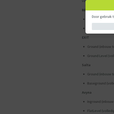
vermeld.
BERG
Door gebruik 
InGround (inbouw
FlatGround (volle
EXIT
Ground (inbouw t
Ground Level (vol
Salta
Ground (inbouw t
Baseground (voll
Avyna
Inground (inbouw
FlatLevel (volled