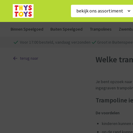
bekijk ons assortiment
Binnen Speelgoed
Buiten Speelgoed
Trampolines
Zwemb
Voor 17:00 besteld, vandaag verzonden
Groot in Buitenspe
Welke tra
terug naar
Je bent opzoek naar 
ingegraven trampoli
Trampoline ie
De voordelen
kinderen kunnen 
op de rand kunne