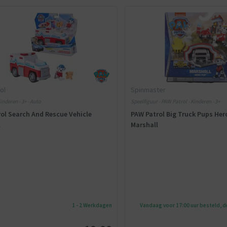
ol
Spinmaster
inderen - 3+ - Auto
Speelfiguur - PAW Patrol - Kinderen - 3+
ol Search And Rescue Vehicle
PAW Patrol Big Truck Pups Her
l
Marshall
1 - 2 Werkdagen
Vandaag voor 17:00 uur besteld, 