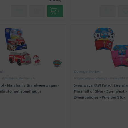
ol
Overige Merken
- PAW Patrol - Kinderen - 3+
Waterspeelgoed - Overige merken - PAW Pa
ol - Marshall's Brandweerwagen -
Swimways PAW Patrol Zwemtra
edauto met speelfiguur
Marshall of Skye - Zwemvest -
Zwembandjes - Prijs per Stuk