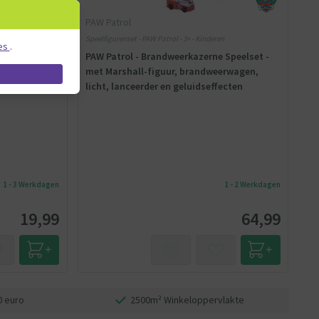
PAW Patrol
Speelfigurenset - PAW Patrol - 3+ - Kinderen
es
.
rs Marshall
PAW Patrol - Brandweerkazerne Speelset -
met Marshall-figuur, brandweerwagen,
licht, lanceerder en geluidseffecten
1 - 3 Werkdagen
1 - 2 Werkdagen
19,99
64,99
0 euro
2500m² Winkeloppervlakte