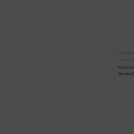
PAW Patr
Voertuig - K
Paw Patr
Marshal