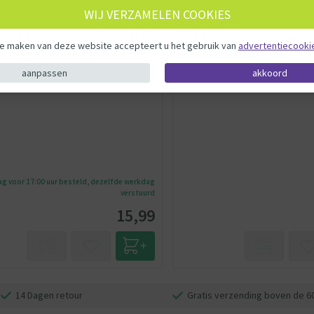
WIJ VERZAMELEN COOKIES
ol
PAW Patrol
 - Nickelodeon - Kinderen - 3+
Voertuig - Kinderen - 3+
te maken van deze website accepteert u het gebruik van
advertentiecooki
ol Basic Voertuig - Marshall
Paw Patrol Pup Squad Launche
aanpassen
akkoord
g voor 17:00 uur besteld, dezelfde werkdag
verstuurd
15,99
14 Dagen retour
Gratis verzending boven de 6