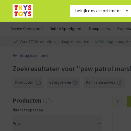
bekijk ons assortiment
Binnen Speelgoed
Buiten Speelgoed
Trampolines
Zwemb
Voor 17:00 besteld, vandaag verzonden
Montage mogelij
terug naar home
Zoekresultaten voor "paw patrol mars
Producten
Categorieën
Kennis en advies
17
0
0
Producten
(17)
filters toepassen
Prijs