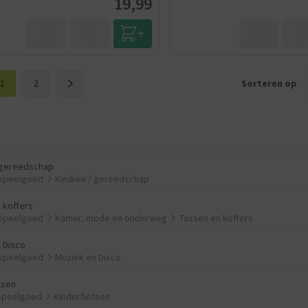
19,99
1
2
Sorteren op
 gereedschap
 speelgoed
Keuken / gereedschap
 koffers
 speelgoed
Kamer, mode en onderweg
Tassen en koffers
 Disco
 speelgoed
Muziek en Disco
tsen
 speelgoed
Kinderfietsen