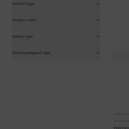
Knuffel type
Product serie
Hobby type
Waterspeelgoed type
PAW Patr
Speelfiguur
PAW Patr