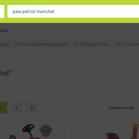
aden
kheid
Groot in Buitenspeelgoed
14 Dagen retour
⚠️ Door e
hal"
1
2
Sorteren op