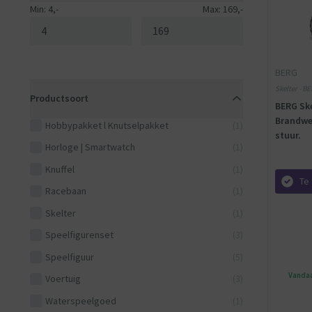
Min: 4,-
Max: 169,-
BERG
Skelter - BE
Productsoort
BERG Ske
Brandwe
Hobbypakket l Knutselpakket
(1)
stuur.
Horloge | Smartwatch
(1)
Knuffel
(1)
Te 
Racebaan
(1)
Skelter
(1)
Speelfigurenset
(3)
Speelfiguur
(5)
Vandaa
Voertuig
(3)
Waterspeelgoed
(1)