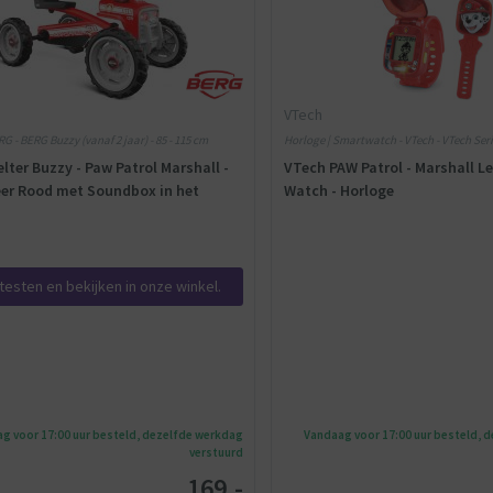
VTech
RG - BERG Buzzy (vanaf 2 jaar) - 85 - 115 cm
Horloge | Smartwatch - VTech - VTech Seri
lter Buzzy - Paw Patrol Marshall -
VTech PAW Patrol - Marshall L
er Rood met Soundbox in het
Watch - Horloge
testen en bekijken in onze winkel.
g voor 17:00 uur besteld, dezelfde werkdag
Vandaag voor 17:00 uur besteld, 
verstuurd
169,-