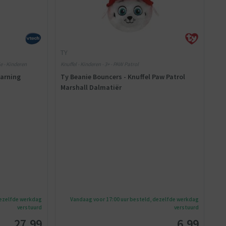
TY
e - Kinderen
Knuffel - Kinderen - 3+ - PAW Patrol
earning
Ty Beanie Bouncers - Knuffel Paw Patrol
Marshall Dalmatiër
dezelfde werkdag
Vandaag voor 17:00 uur besteld, dezelfde werkdag
verstuurd
verstuurd
27,99
6,99