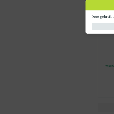
PAW Patr
Speelfiguur
Door gebruik 
PAW Patr
Vandaa