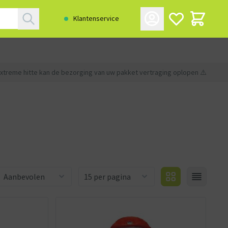
Klantenservice
xtreme hitte kan de bezorging van uw pakket vertraging oplopen ⚠️
Aantal producten