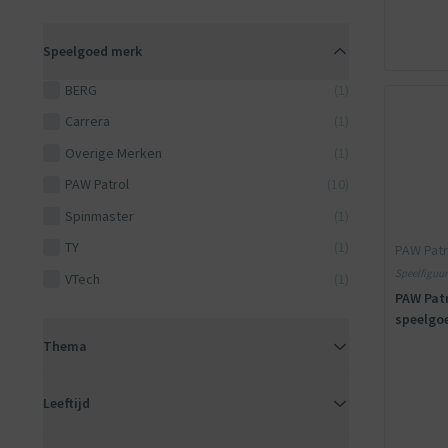
Speelgoed merk
BERG
(1)
Carrera
(1)
Overige Merken
(1)
PAW Patrol
(10)
Spinmaster
(1)
TY
(1)
PAW Patr
Speelfiguur 
VTech
(1)
PAW Patr
speelgo
Thema
Leeftijd