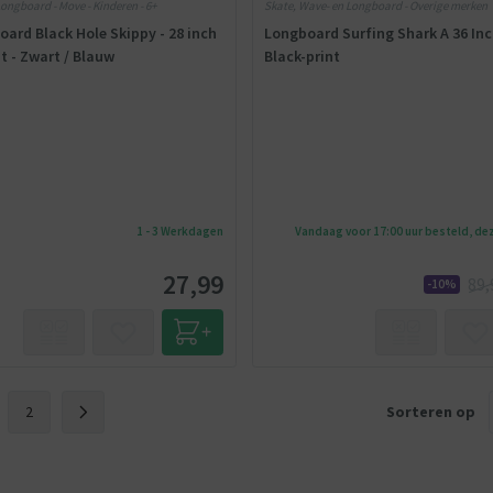
ongboard - Move - Kinderen - 6+
Skate, Wave- en Longboard - Overige merken
ard Black Hole Skippy - 28 inch
Longboard Surfing Shark A 36 Inc
ut - Zwart / Blauw
Black-print
1 - 3 Werkdagen
Vandaag voor 17:00 uur besteld, d
27,99
89,
-10%
2
Sorteren op