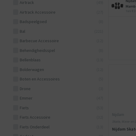
Nijda
Airtrack
(49)
Mamba
twv €1
Airtrack Accessoire
(27)
Badspeelgoed
(8)
Bal
(221)
Barbecue Accessoire
(12)
Behendigheidsspel
(8)
Bellenblaas
(13)
Bolderwagen
(12)
Boten en Accessoires
(5)
Drone
(3)
Emmer
(47)
Fiets
(53)
Nijdam
Fiets Accessoire
(32)
Skate, Wave- en 
Fiets Onderdeel
(13)
Kinderen - Hout
Nijdam Skat