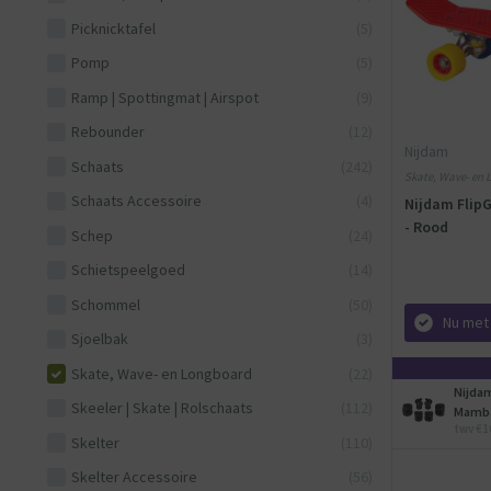
Picknicktafel
(5)
Pomp
(5)
Ramp | Spottingmat | Airspot
(9)
Rebounder
(12)
Nijdam
Schaats
(242)
Skate, Wave- en 
Kinderen - Kunsts
Schaats Accessoire
(4)
Nijdam FlipG
- Rood
Schep
(24)
Schietspeelgoed
(14)
Schommel
(50)
Nu met
Sjoelbak
(3)
Skate, Wave- en Longboard
(22)
Nijda
Skeeler | Skate | Rolschaats
(112)
Mamba
twv €1
Skelter
(110)
Skelter Accessoire
(56)