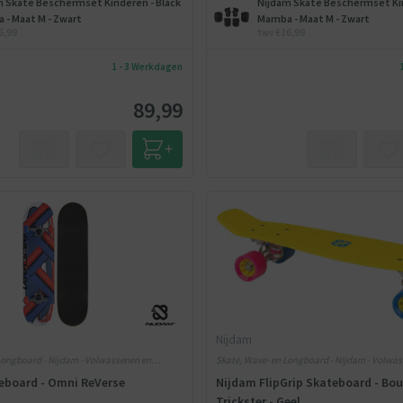
m Skate Beschermset Kinderen - Black
Nijdam Skate Beschermset Kin
 - Maat M - Zwart
Mamba - Maat M - Zwart
6,99
twv €16,99
1 - 3 Werkdagen
89,99
Nijdam
Longboard - Nijdam - Volwassenen en
Skate, Wave- en Longboard - Nijdam - Volwa
Kinderen - Kunststof
eboard - Omni ReVerse
Nijdam FlipGrip Skateboard - Bo
Trickster - Geel