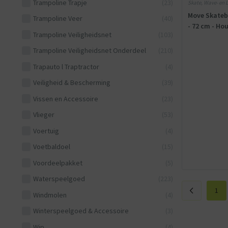
Trampoline Trapje
(23)
Skate, Wave- en L
Move Skatebo
Trampoline Veer
(40)
- 72 cm - Ho
Trampoline Veiligheidsnet
(103)
Trampoline Veiligheidsnet Onderdeel
(210)
Trapauto l Traptractor
(4)
Veiligheid & Bescherming
(39)
Vissen en Accessoire
(23)
Vlieger
(53)
Voertuig
(4)
Voetbaldoel
(15)
Voordeelpakket
(5)
Waterspeelgoed
(223)
1
Windmolen
(4)
Winterspeelgoed & Accessoire
(3)
Wip
(4)