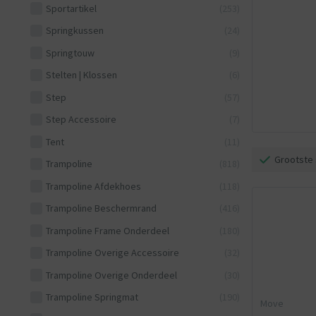
Sportartikel
(253)
Springkussen
(24)
Springtouw
(9)
Stelten | Klossen
(6)
Step
(57)
Step Accessoire
(7)
Tent
(11)
Grootste 
Trampoline
(818)
Trampoline Afdekhoes
(118)
Trampoline Beschermrand
(416)
Trampoline Frame Onderdeel
(180)
Trampoline Overige Accessoire
(32)
Trampoline Overige Onderdeel
(30)
Trampoline Springmat
(190)
Move