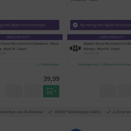
 gratis Nijam beschermset
Nu met gratis Nijam besche
GRATIS PRODUCT
GRATIS PRODUCT
m Skate Beschermset Kinderen - Black
Nijdam Skate Beschermset Kin
 - Maat M - Zwart
Mamba - Maat M - Zwart
6,99
twv €16,99
1 - 3 Werkdagen
Vandaag voor 17:00 uur besteld, d
39,99
showtuin van de Benelux
2500m² Winkeloppervlakte
⚠️ Door ex