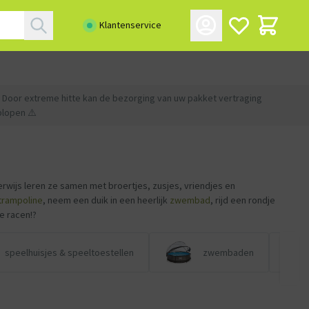
Klantenservice
 Door extreme hitte kan de bezorging van uw pakket vertraging
lopen ⚠️
rwijs leren ze samen met broertjes, zusjes, vriendjes en
trampoline
, neem een duik in een heerlijk
zwembad
, rijd een rondje
e racen!?
speelhuisjes & speeltoestellen
zwembaden