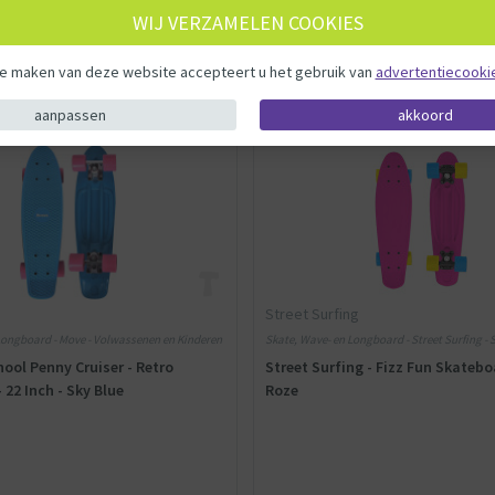
WIJ VERZAMELEN COOKIES
29,99
te maken van deze website accepteert u het gebruik van
advertentiecooki
aanpassen
akkoord
Street Surfing
Longboard - Move - Volwassenen en Kinderen
Skate, Wave- en Longboard - Street Surfing - 
Fizz - Kinderen
ool Penny Cruiser - Retro
Street Surfing - Fizz Fun Skatebo
 22 Inch - Sky Blue
Roze