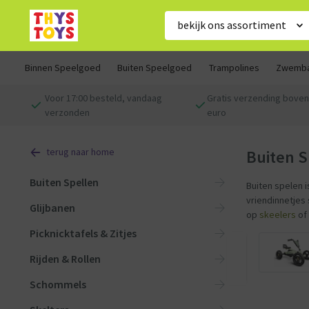
bekijk ons assortiment
Binnen Speelgoed
Buiten Speelgoed
Trampolines
Zwemb
Voor 17:00 besteld, vandaag
Gratis verzending boven
verzonden
euro
terug naar home
Buiten 
Buiten Spellen
Buiten spelen 
vriendinnetjes
Glijbanen
op
skeelers
of
Picknicktafels & Zitjes
Rijden & Rollen
Schommels