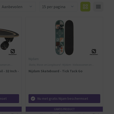
Aantal producten
Nijdam
ssenen en
Skate, Wave- en Longboard - Nijdam - Volwassenen en
Kinderen - Hout
l - 32 Inch -
Nijdam Skateboard - Tick Tack Go
rmset
Nu met gratis Nijam beschermset
GRATIS PRODUCT