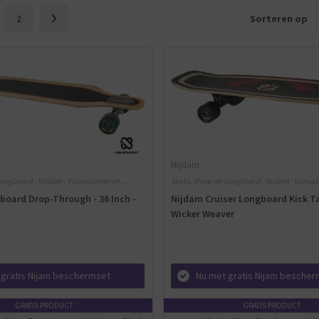
2
Sorteren op
Nijdam
Longboard - Nijdam - Volwassenen en
Skate, Wave- en Longboard - Nijdam - Volwa
Kinderen - Hout
board Drop-Through - 36 Inch -
Nijdam Cruiser Longboard Kick Tai
Wicker Weaver
 gratis Nijam beschermset
Nu met gratis Nijam besche
GRATIS PRODUCT
GRATIS PRODUCT