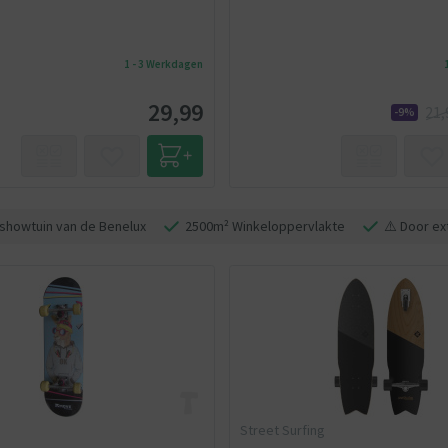
1 - 3 Werkdagen
29,99
21,
-9%
showtuin van de Benelux
2500m² Winkeloppervlakte
⚠️ Door ex
Street Surfing