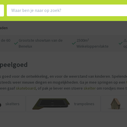
aden
 de 60
Grootste showtuin van de
2500m²
⚠️
Benelux
Winkeloppervlakte
op
Speelgoed
is goed voor de ontwikkeling, en voor de weerstand van kinderen. Spelende
 steeds weer nieuwe dingen en mogelijkheden. Ga je mee springen op een
 een gaaf
skateboard
, of pak je liever een stoere
skelter
om rondjes mee t
skelters
trampolines