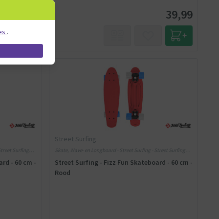
29,99
39,99
es
.
Street Surfing
Street Surfing
Skate, Wave- en Longboard - Street Surfing - Street Surfing
Fizz
ard - 60 cm -
Street Surfing - Fizz Fun Skateboard - 60 cm -
Rood