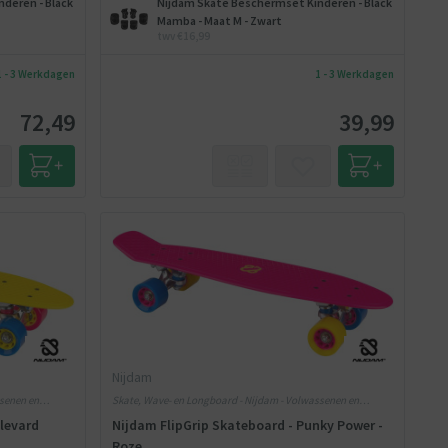
deren - Black
Nijdam Skate Beschermset Kinderen - Black
Mamba - Maat M - Zwart
twv €16,99
1 - 3 Werkdagen
1 - 3 Werkdagen
72,49
39,99
Nijdam
ssenen en
Skate, Wave- en Longboard - Nijdam - Volwassenen en
Kinderen - Kunststof
ulevard
Nijdam FlipGrip Skateboard - Punky Power -
Roze