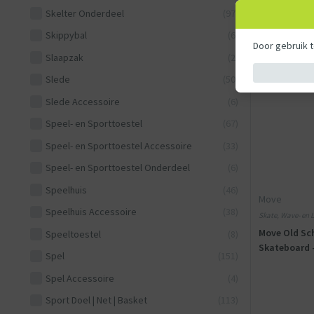
Skelter Onderdeel
(97)
Skippybal
(6)
Door gebruik 
Slaapzak
(2)
Slede
(50)
Slede Accessoire
(6)
Speel- en Sporttoestel
(67)
Speel- en Sporttoestel Accessoire
(33)
Speel- en Sporttoestel Onderdeel
(6)
Speelhuis
(46)
Move
Speelhuis Accessoire
(38)
Skate, Wave- en 
Move Old Sch
Speeltoestel
(8)
Skateboard -
Spel
(151)
Spel Accessoire
(4)
Sport Doel | Net | Basket
(113)