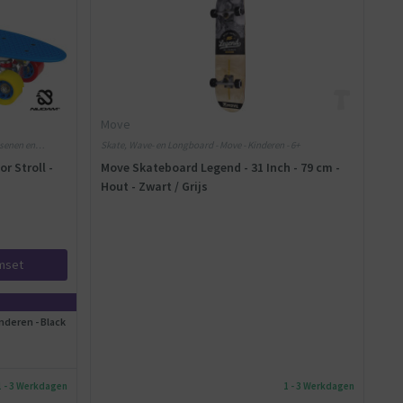
Move
ssenen en
Skate, Wave- en Longboard - Move - Kinderen - 6+
r Stroll -
Move Skateboard Legend - 31 Inch - 79 cm -
Hout - Zwart / Grijs
rmset
deren - Black
1 - 3 Werkdagen
1 - 3 Werkdagen