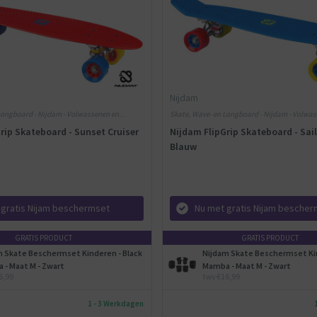
Nijdam
Longboard - Nijdam - Volwassenen en
Skate, Wave- en Longboard - Nijdam - Volwa
tof
Kinderen - Kunststof
rip Skateboard - Sunset Cruiser
Nijdam FlipGrip Skateboard - Sailo
Blauw
 gratis Nijam beschermset
Nu met gratis Nijam besche
GRATIS PRODUCT
GRATIS PRODUCT
m Skate Beschermset Kinderen - Black
Nijdam Skate Beschermset Kin
 - Maat M - Zwart
Mamba - Maat M - Zwart
6,99
twv €16,99
1 - 3 Werkdagen