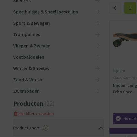
Skelters
1
Speelhuisjes & Speeltoestellen
Sport & Bewegen
Trampolines
Vliegen & Zweven
Voetbaldoelen
Winter & Sneeuw
Nijdam
Skate, Wave- en 
Zand & Water
Kinderen - Hout
Nijdam Long
Zwembaden
Echo Coco
Producten
(22)
alle filters resetten
Nu met
Product soort
1