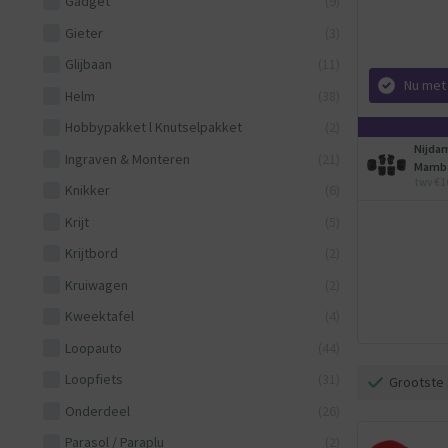
Gadget
(9)
Gieter
(3)
Glijbaan
(11)
Nu met
Helm
(38)
Hobbypakket l Knutselpakket
(2)
Nijda
Ingraven & Monteren
(21)
Mamba
twv €1
Knikker
(6)
Krijt
(5)
Krijtbord
(2)
Kruiwagen
(2)
Kweektafel
(4)
Loopauto
(44)
Loopfiets
(31)
Grootste 
Onderdeel
(26)
Parasol / Paraplu
(2)