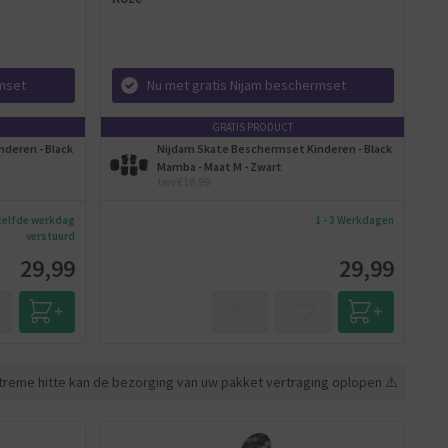
rmset
Nu met gratis Nijam beschermset
GRATIS PRODUCT
deren - Black
Nijdam Skate Beschermset Kinderen - Black
Mamba - Maat M - Zwart
twv €16,99
ezelfde werkdag
1 - 3 Werkdagen
verstuurd
29,99
29,99
treme hitte kan de bezorging van uw pakket vertraging oplopen ⚠️